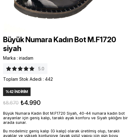
Büyük Numara Kadın Bot M.F1720
siyah
Marka
:
iriadam
5.0
Toplam Stok Adedi
:
442
%
42
İNDIRIM
₺4.990
₺8.670
Büyük Numara Kadın Bot M.F1720 Siyah, 40-44 numara kadın bot
arayanlar için geniş kalıp, taraklı ayak konforu ve Siyah şıklığını bir
arada sunar.
Bu modelimiz geniş kalıp (G kalıp) olarak üretilmiş olup, taraklı
ayaklar ve yüksek konturpiye (ayak üstü) yapısı için gün boyu