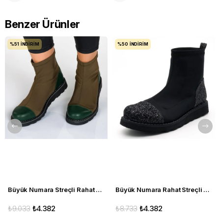
Benzer Ürünler
%51
İNDIRIM
%50
İNDIRIM
Büyük Numara Streçli Rahat Kadın BOT 19273 haki
Büyük Numara Rahat Streçli Kadın BOT 19273 siyah
₺9.033
₺4.382
₺8.733
₺4.382