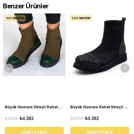
Benzer Ürünler
%51
İNDIRIM
%50
İNDIRIM
Büyük Numara Streçli Rahat Kadın BOT 19273 haki
Büyük Numara Rahat Streçli Kadın BOT 19273 siyah
₺9.033
₺4.382
₺8.733
₺4.382
SEPETE EKLE
SEPETE EKLE