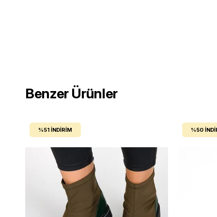
Benzer Ürünler
%51
İNDIRIM
%50
İNDI