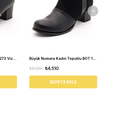
Büyük Numara Kadın BOT 17273 Vizon Siyah
Büyük Numara Kadın Topuklu BOT 17273 Siyah
₺8.568
₺4.510
₺1
SEPETE EKLE