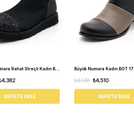
Büyük Numara Rahat Streçli Kadın BOT 19273 siyah
₺4.382
₺8.568
₺4.510
SEPETE EKLE
SEPETE EKLE