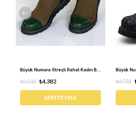
Büyük Numara Streçli Rahat Kadın BOT 19273 haki
₺9.033
₺4.382
₺8.733
SEPETE EKLE