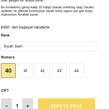
Süet şıklığını bir arada sunar.
Bu modelimiz geniş kalıp (G kalıp) olarak üretilmiş olup, taraklı
ayaklar ve yüksek konturpiye (ayak üstü) yapısı için gün boyu
maksimum ferahlık sunar.
₺490
`den başlayan taksitlerle
Renk
Numara
40
41
42
43
44
CIFT