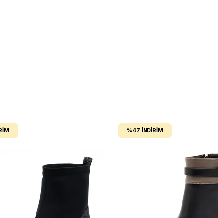
RIM
%47
İNDIRIM