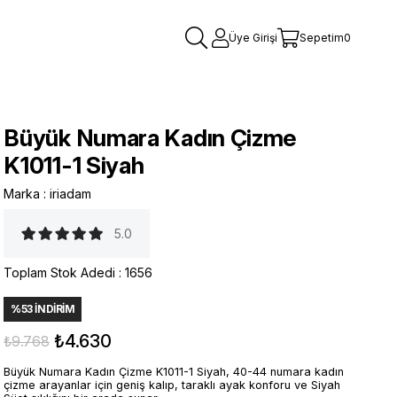
Üye Girişi
Sepetim
0
Büyük Numara Kadın Çizme
K1011-1 Siyah
Marka
:
iriadam
5.0
Toplam Stok Adedi
:
1656
%
53
İNDIRIM
₺4.630
₺9.768
Büyük Numara Kadın Çizme K1011-1 Siyah, 40-44 numara kadın
çizme arayanlar için geniş kalıp, taraklı ayak konforu ve Siyah