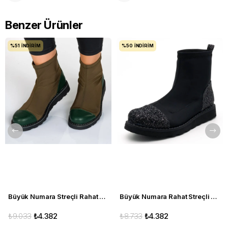
Benzer Ürünler
%51
İNDIRIM
%50
İNDIRIM
Büyük Numara Streçli Rahat Kadın BOT 19273 haki
Büyük Numara Rahat Streçli Kadın BOT 19273 siyah
₺9.033
₺4.382
₺8.733
₺4.382