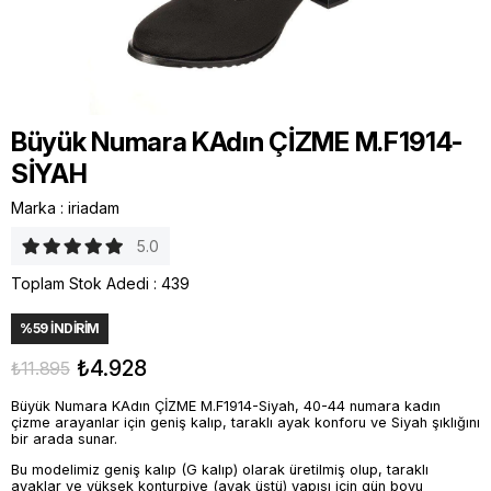
Büyük Numara KAdın ÇİZME M.F1914-
SİYAH
Marka
:
iriadam
5.0
Toplam Stok Adedi
:
439
%
59
İNDIRIM
₺4.928
₺11.895
Büyük Numara KAdın ÇİZME M.F1914-Siyah, 40-44 numara kadın
çizme arayanlar için geniş kalıp, taraklı ayak konforu ve Siyah şıklığını
bir arada sunar.
Bu modelimiz geniş kalıp (G kalıp) olarak üretilmiş olup, taraklı
ayaklar ve yüksek konturpiye (ayak üstü) yapısı için gün boyu