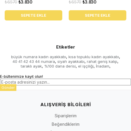
₺6.570
₺3.830
₺6.570
₺3.830
SEPETE EKLE
SEPETE EKLE
Etiketler
büyük numara kadın ayakkabı
kısa topuklu kadın ayakkabı
,
,
40 41 42 43 44 numara
siyah ayakkabı
rahat geniş kalıp
,
,
,
taraklı ayak
%100 dana derisi
el işçiliği
İriadam
,
,
,
,
E-bültenimize kayıt olun!
Gönder
ALIŞVERİŞ BİLGİLERİ
Siparişlerim
Beğendiklerim