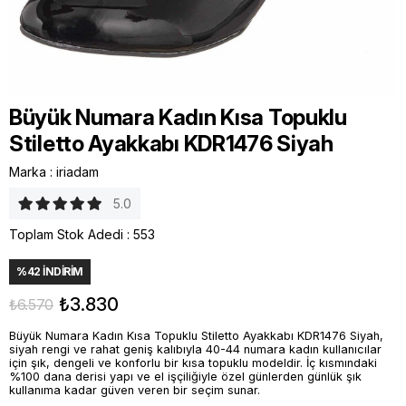
Büyük Numara Kadın Kısa Topuklu
Stiletto Ayakkabı KDR1476 Siyah
Marka
:
iriadam
5.0
Toplam Stok Adedi
:
553
%
42
İNDIRIM
₺3.830
₺6.570
Büyük Numara Kadın Kısa Topuklu Stiletto Ayakkabı KDR1476 Siyah,
siyah rengi ve rahat geniş kalıbıyla 40-44 numara kadın kullanıcılar
için şık, dengeli ve konforlu bir kısa topuklu modeldir. İç kısmındaki
%100 dana derisi yapı ve el işçiliğiyle özel günlerden günlük şık
kullanıma kadar güven veren bir seçim sunar.