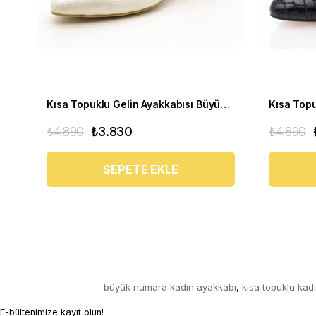
Kısa Topuklu Gelin Ayakkabısı Büyük Numara 1023 Sedef - 1023 51012 SE-SEDEF
₺4.890
₺3.830
₺4.890
SEPETE EKLE
büyük numara kadın ayakkabı
kısa topuklu kad
,
E-bültenimize kayıt olun!