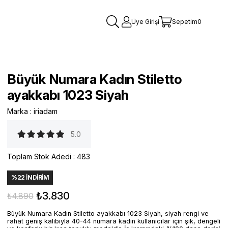
Üye Girişi
Sepetim
0
Büyük Numara Kadın Stiletto
ayakkabı 1023 Siyah
Marka
:
iriadam
5.0
Toplam Stok Adedi
:
483
%
22
İNDIRIM
₺3.830
₺4.890
Büyük Numara Kadın Stiletto ayakkabı 1023 Siyah, siyah rengi ve
rahat geniş kalıbıyla 40-44 numara kadın kullanıcılar için şık, dengeli