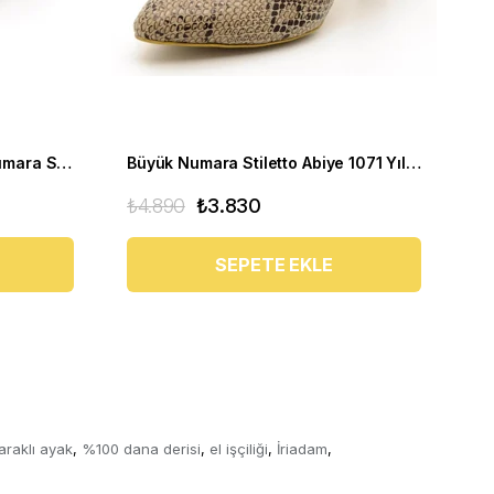
Kısa Topuklu Abiye Büyük Numara Stiletto 1023 Siyah
Büyük Numara Stiletto Abiye 1071 Yılan Baskı
₺4.890
₺3.830
₺4
SEPETE EKLE
araklı ayak
%100 dana derisi
el işçiliği
İriadam
,
,
,
,