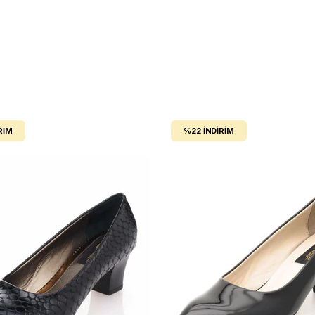
RIM
%22
İNDIRIM