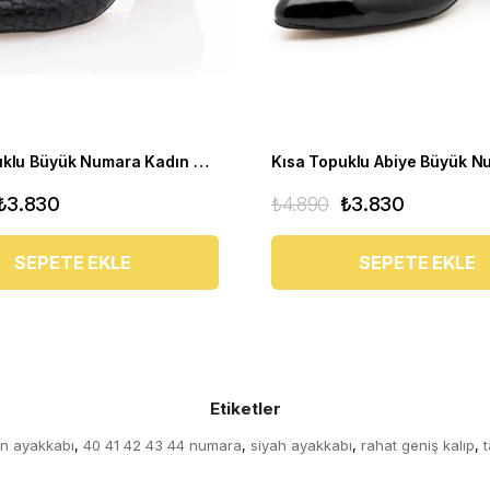
Kısa Topuklu Büyük Numara Kadın Stiletto Abiye Ayakkabı 1023 Siyah - 1023 51012 siy-SİYAH
₺3.830
₺4.890
₺3.830
SEPETE EKLE
SEPETE EKLE
Etiketler
ın ayakkabı
40 41 42 43 44 numara
siyah ayakkabı
rahat geniş kalıp
t
,
,
,
,