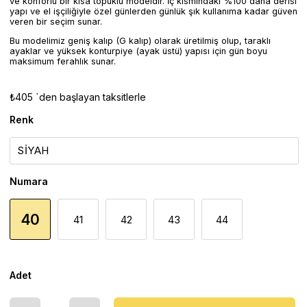
ve konforlu bir kısa topuklu modeldir. İç kısmındaki %100 dana derisi
yapı ve el işçiliğiyle özel günlerden günlük şık kullanıma kadar güven
veren bir seçim sunar.
Bu modelimiz geniş kalıp (G kalıp) olarak üretilmiş olup, taraklı
ayaklar ve yüksek konturpiye (ayak üstü) yapısı için gün boyu
maksimum ferahlık sunar.
₺405
`den başlayan taksitlerle
Renk
Numara
40
41
42
43
44
Adet