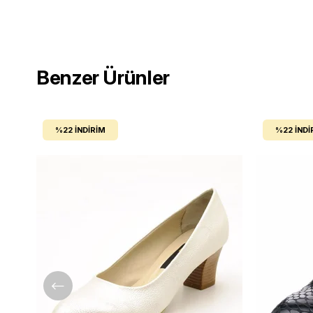
Benzer Ürünler
%22
İNDIRIM
%22
İNDI