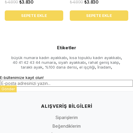
₺4.890
₺3.830
₺4.890
₺3.830
SEPETE EKLE
SEPETE EKLE
Etiketler
büyük numara kadın ayakkabı
kısa topuklu kadın ayakkabı
,
,
40 41 42 43 44 numara
siyah ayakkabı
rahat geniş kalıp
,
,
,
taraklı ayak
%100 dana derisi
el işçiliği
İriadam
,
,
,
,
E-bültenimize kayıt olun!
Gönder
ALIŞVERİŞ BİLGİLERİ
Siparişlerim
Beğendiklerim