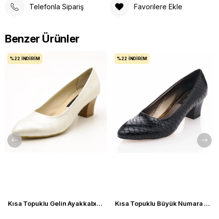
Telefonla Sipariş
Favorilere Ekle
Benzer Ürünler
%22
İNDIRIM
%22
İNDIRIM
Kısa Topuklu Gelin Ayakkabısı Büyük Numara 1023 Sedef - 1023 51012 SE-SEDEF
Kısa Topuklu Büyük Numara Kadın Stiletto Abiye Ayakkabı 1023 Siyah - 1023 51012 siy-SİYAH