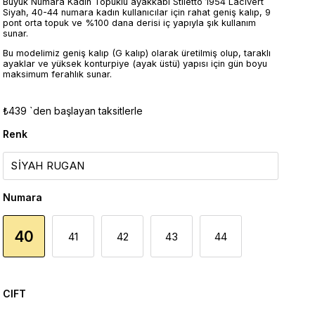
Büyük Numara Kadın Topuklu ayakkabı Stiletto 1954 Lacivert
Siyah, 40-44 numara kadın kullanıcılar için rahat geniş kalıp, 9
pont orta topuk ve %100 dana derisi iç yapıyla şık kullanım
sunar.
Bu modelimiz geniş kalıp (G kalıp) olarak üretilmiş olup, taraklı
ayaklar ve yüksek konturpiye (ayak üstü) yapısı için gün boyu
maksimum ferahlık sunar.
₺439
`den başlayan taksitlerle
Renk
Numara
40
41
42
43
44
CIFT