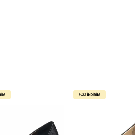
RIM
%22
İNDIRIM