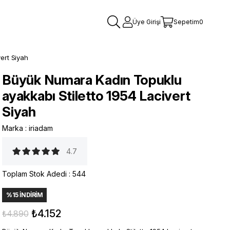
Üye Girişi
Sepetim
0
ert Siyah
Büyük Numara Kadın Topuklu
ayakkabı Stiletto 1954 Lacivert
Siyah
Marka
:
iriadam
4.7
Toplam Stok Adedi
:
544
%
15
İNDIRIM
₺4.152
₺4.890