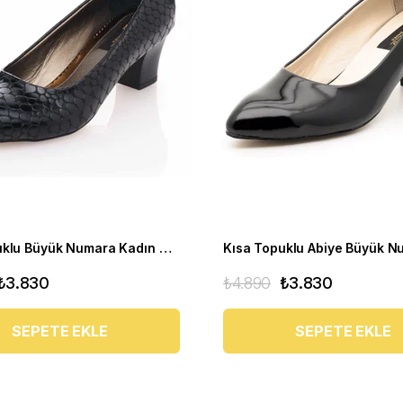
Kısa Topuklu Büyük Numara Kadın Stiletto Abiye Ayakkabı 1023 Siyah - 1023 51012 siy-SİYAH
₺3.830
₺4.890
₺3.830
SEPETE EKLE
SEPETE EKLE