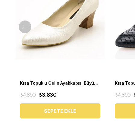
Kısa Topuklu Gelin Ayakkabısı Büyük Numara 1023 Sedef - 1023 51012 SE-SEDEF
₺4.890
₺3.830
₺4.890
SEPETE EKLE