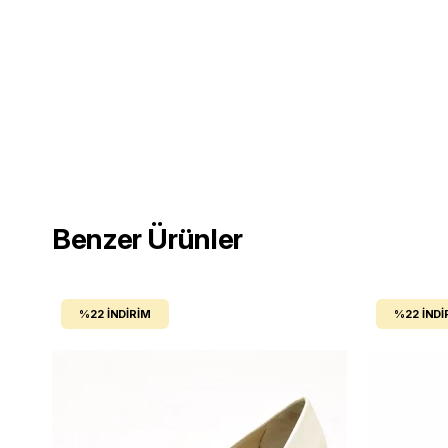
Benzer Ürünler
%22
İNDIRIM
%22
İNDI