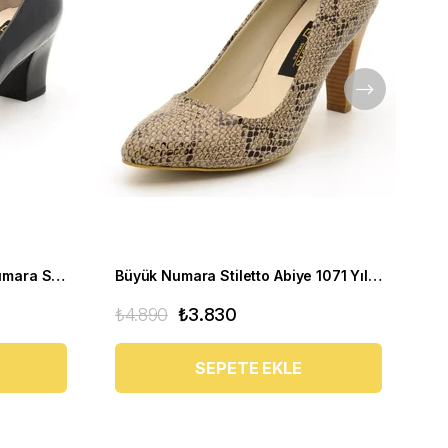
Kısa Topuklu Abiye Büyük Numara Stiletto 1023 Siyah
Büyük Numara Stiletto Abiye 1071 Yılan Baskı
₺4.890
₺3.830
₺4
SEPETE EKLE