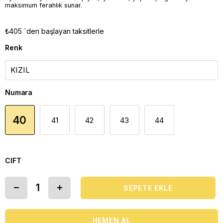
maksimum ferahlık sunar.
₺405
`den başlayan taksitlerle
Renk
Numara
40
41
42
43
44
CIFT