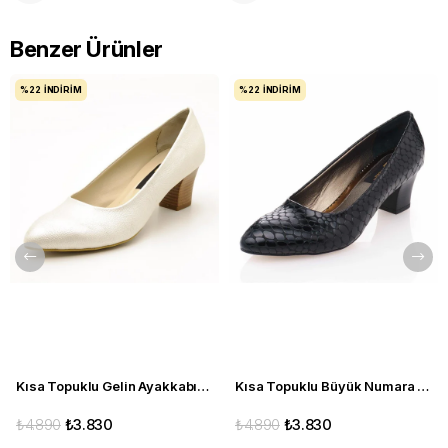
Benzer Ürünler
%22
İNDIRIM
%22
İNDIRIM
Kısa Topuklu Gelin Ayakkabısı Büyük Numara 1023 Sedef - 1023 51012 SE-SEDEF
Kısa Topuklu Büyük Numara Kadın Stiletto Abiye Ayakkabı 1023 Siyah - 1023 51012 siy-SİYAH
₺4.890
₺3.830
₺4.890
₺3.830