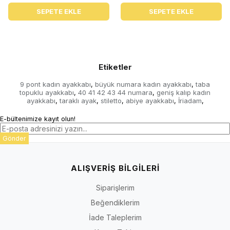
SEPETE EKLE
SEPETE EKLE
Etiketler
9 pont kadın ayakkabı
büyük numara kadın ayakkabı
taba
,
,
topuklu ayakkabı
40 41 42 43 44 numara
geniş kalıp kadın
,
,
ayakkabı
taraklı ayak
stiletto
abiye ayakkabı
İriadam
,
,
,
,
,
E-bültenimize kayıt olun!
Gönder
ALIŞVERİŞ BİLGİLERİ
Siparişlerim
Beğendiklerim
İade Taleplerim