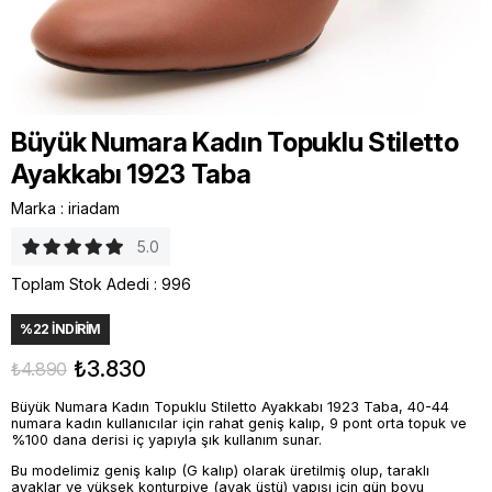
Büyük Numara Kadın Topuklu Stiletto
Ayakkabı 1923 Taba
Marka
:
iriadam
5.0
Toplam Stok Adedi
:
996
%
22
İNDIRIM
₺3.830
₺4.890
Büyük Numara Kadın Topuklu Stiletto Ayakkabı 1923 Taba, 40-44
numara kadın kullanıcılar için rahat geniş kalıp, 9 pont orta topuk ve
%100 dana derisi iç yapıyla şık kullanım sunar.
Bu modelimiz geniş kalıp (G kalıp) olarak üretilmiş olup, taraklı
ayaklar ve yüksek konturpiye (ayak üstü) yapısı için gün boyu