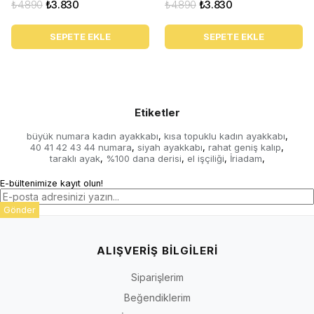
₺4.890
₺3.830
₺4.890
₺3.830
SEPETE EKLE
SEPETE EKLE
Etiketler
büyük numara kadın ayakkabı
kısa topuklu kadın ayakkabı
,
,
40 41 42 43 44 numara
siyah ayakkabı
rahat geniş kalıp
,
,
,
taraklı ayak
%100 dana derisi
el işçiliği
İriadam
,
,
,
,
E-bültenimize kayıt olun!
Gönder
ALIŞVERİŞ BİLGİLERİ
Siparişlerim
Beğendiklerim