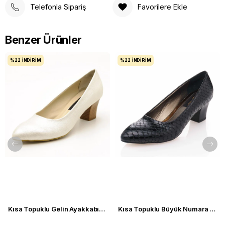
Telefonla Sipariş
Favorilere Ekle
Benzer Ürünler
%22
İNDIRIM
%22
İNDIRIM
Kısa Topuklu Gelin Ayakkabısı Büyük Numara 1023 Sedef - 1023 51012 SE-SEDEF
Kısa Topuklu Büyük Numara Kadın Stiletto Abiye Ayakkabı 1023 Siyah - 1023 51012 siy-SİYAH