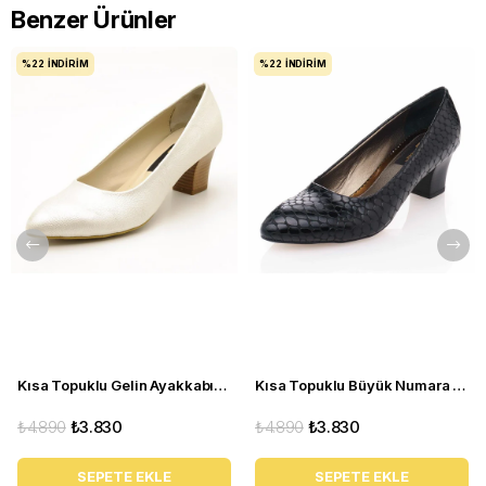
Benzer Ürünler
%22
İNDIRIM
%22
İNDIRIM
Kısa Topuklu Gelin Ayakkabısı Büyük Numara 1023 Sedef - 1023 51012 SE-SEDEF
Kısa Topuklu Büyük Numara Kadın Stiletto Abiye Ayakkabı 1023 Siyah - 1023 51012 siy-SİYAH
₺4.890
₺3.830
₺4.890
₺3.830
SEPETE EKLE
SEPETE EKLE