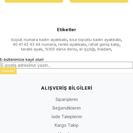
Etiketler
büyük numara kadın ayakkabı
kısa topuklu kadın ayakkabı
,
,
40 41 42 43 44 numara
renkli ayakkabı
rahat geniş kalıp
,
,
,
taraklı ayak
%100 dana derisi
el işçiliği
İriadam
,
,
,
,
E-bültenimize kayıt olun!
Gönder
ALIŞVERİŞ BİLGİLERİ
Siparişlerim
Beğendiklerim
İade Taleplerim
Kargo Takip