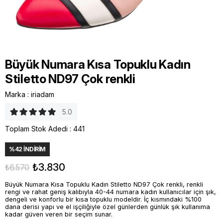
Büyük Numara Kısa Topuklu Kadın
Stiletto ND97 Çok renkli
Marka
:
iriadam
5.0
Toplam Stok Adedi
:
441
%
42
İNDIRIM
₺3.830
₺6.570
Büyük Numara Kısa Topuklu Kadın Stiletto ND97 Çok renkli, renkli
rengi ve rahat geniş kalıbıyla 40-44 numara kadın kullanıcılar için şık,
dengeli ve konforlu bir kısa topuklu modeldir. İç kısmındaki %100
dana derisi yapı ve el işçiliğiyle özel günlerden günlük şık kullanıma
kadar güven veren bir seçim sunar.