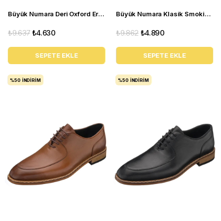
Büyük Numara Deri Oxford Erkek Ayakkabı - ALP76 Gri
Büyük Numara Klasik Smokin Ayakkabısı - GS1905 Siyah Rugan
₺9.637
₺4.630
₺9.862
₺4.890
SEPETE EKLE
SEPETE EKLE
%50
İNDIRIM
%50
İNDIRIM