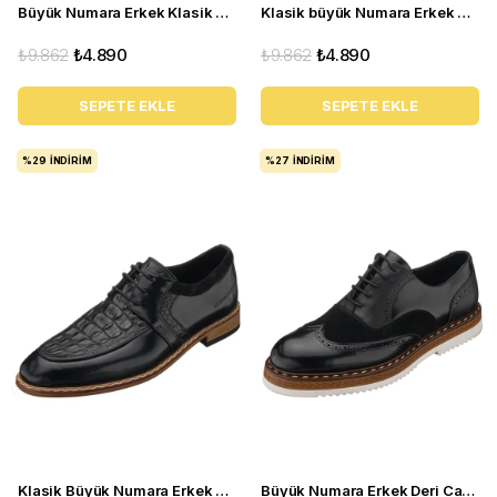
Büyük Numara Erkek Klasik Ayakkabı - GS1905 Taba
Klasik büyük Numara Erkek Ayakkabı - GS1905 Siyah
₺9.862
₺4.890
₺9.862
₺4.890
SEPETE EKLE
SEPETE EKLE
%29
İNDIRIM
%27
İNDIRIM
Klasik Büyük Numara Erkek Deri Ayakkabı - P20213 Siyah
Büyük Numara Erkek Deri Casual Ayakkabı - ALP23 siyah