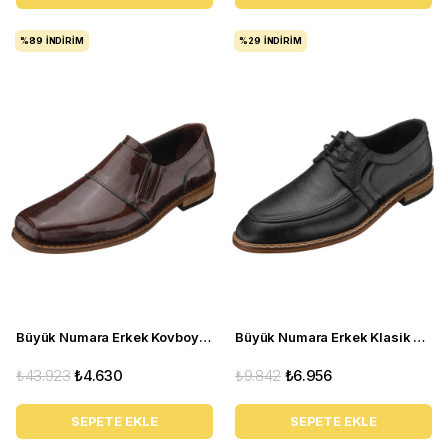
%89
İNDIRIM
%29
İNDIRIM
Büyük Numara Erkek Kovboy Ayakkabı - K01 Kahverengi
Büyük Numara Erkek Klasik Ayakkabı - P20213 Siyah
₺43.923
₺4.630
₺9.842
₺6.956
SEPETE EKLE
SEPETE EKLE