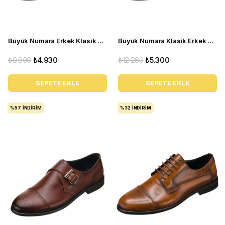
Büyük Numara Erkek Klasik Ayakkabı - NV1088 Kahve Açma
Büyük Numara Klasik Erkek Ayakkabısı - AYC71 Siyah
₺9.800
₺4.930
₺12.260
₺5.300
SEPETE EKLE
SEPETE EKLE
%57
İNDIRIM
%32
İNDIRIM