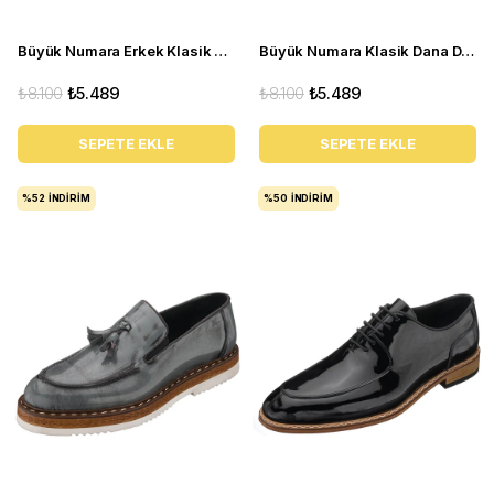
Büyük Numara Erkek Klasik Deri Açma Ayakkabı - YKP1088 Kahverengi
Büyük Numara Klasik Dana Derisi Erkek Ayakkabısı - YKP1088 Bordo Açma
₺8.100
₺5.489
₺8.100
₺5.489
SEPETE EKLE
SEPETE EKLE
%52
İNDIRIM
%50
İNDIRIM