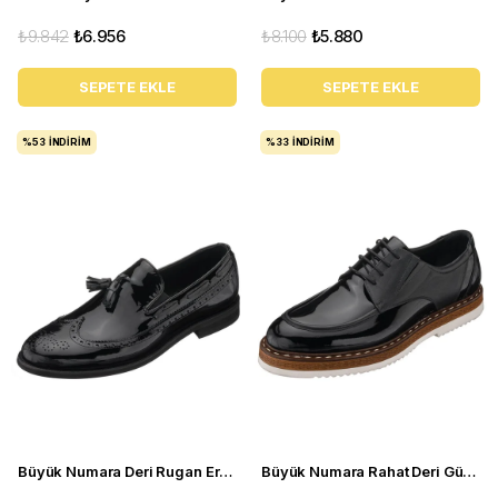
₺9.842
₺6.956
₺8.100
₺5.880
SEPETE EKLE
SEPETE EKLE
%53
İNDIRIM
%33
İNDIRIM
Büyük Numara Deri Rugan Erkek Ayakkabı - NV1930-1 Siyah Rugan
Büyük Numara Rahat Deri Günlük Oxford Ayakkabı - VLV219 Siyah