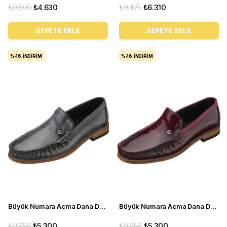
₺9.800
₺4.630
₺9.475
₺6.310
SEPETE EKLE
SEPETE EKLE
%46
İNDIRIM
%46
İNDIRIM
Büyük Numara Açma Dana Derisi ÜSt Kalite Erkek Ayakkabı - NV02 Gri açma
Büyük Numara Açma Dana Derisi Üst Kalite Erkek Ayakkabı - NV02 Bordo Açma
₺9.856
₺5.300
₺9.856
₺5.300