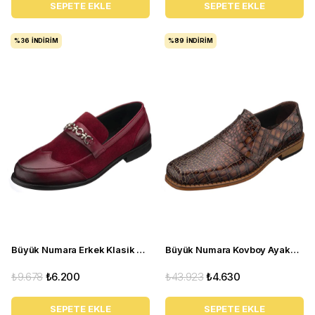
SEPETE EKLE
SEPETE EKLE
%36
İNDIRIM
%89
İNDIRIM
Büyük Numara Erkek Klasik Ayakkabı - TR1071 Bordo
Büyük Numara Kovboy Ayakkabısı - K01 Şahmeran
₺9.678
₺6.200
₺43.923
₺4.630
SEPETE EKLE
SEPETE EKLE