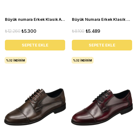
Büyük numara Erkek Klasik Ayakkabı AYC71 Kahve
Büyük Numara Erkek Klasik Ayakkabı - YKP1088 Taba
₺12.260
₺5.300
₺8.100
₺5.489
SEPETE EKLE
SEPETE EKLE
%32
İNDIRIM
%32
İNDIRIM