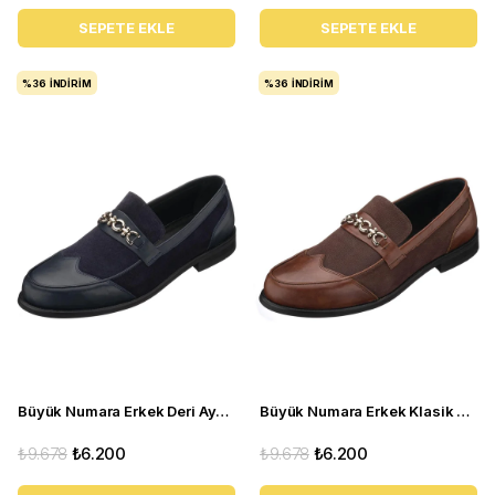
SEPETE EKLE
SEPETE EKLE
%36
İNDIRIM
%36
İNDIRIM
Büyük Numara Erkek Deri Ayakkabı - TR1071 Lacivert
Büyük Numara Erkek Klasik Ayakkabı - Tr1071 Kahverengi
₺9.678
₺6.200
₺9.678
₺6.200