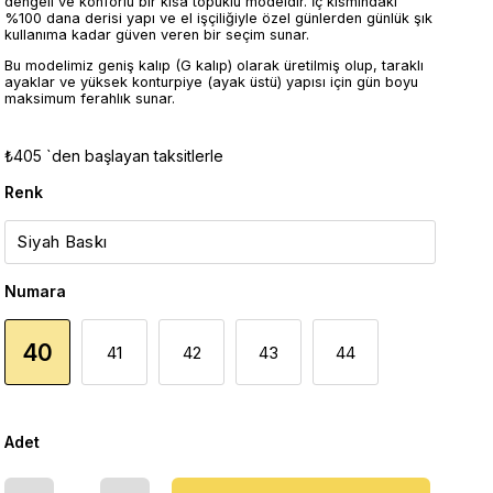
dengeli ve konforlu bir kısa topuklu modeldir. İç kısmındaki
%100 dana derisi yapı ve el işçiliğiyle özel günlerden günlük şık
kullanıma kadar güven veren bir seçim sunar.
Bu modelimiz geniş kalıp (G kalıp) olarak üretilmiş olup, taraklı
ayaklar ve yüksek konturpiye (ayak üstü) yapısı için gün boyu
maksimum ferahlık sunar.
₺405
`den başlayan taksitlerle
Renk
Numara
40
41
42
43
44
Adet