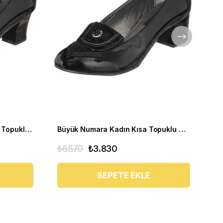
Büyük Numara Kadın Günlük Topuklu Ayakkabı KDR1266 Siyah
Büyük Numara Kadın Kısa Topuklu Stiletto Ayakkabı KDR1476 Siyah
₺6.570
₺3.830
₺6
SEPETE EKLE