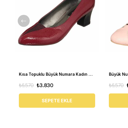
Kısa Topuklu Büyük Numara Kadın Stiletto Ayakkabı KDR1019 Bordo
₺6.570
₺3.830
₺6.570
SEPETE EKLE