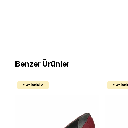
Benzer Ürünler
%42
İNDIRIM
%42
İNDI