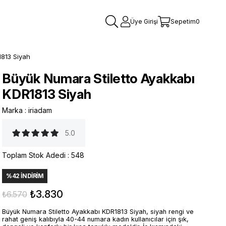
Üye Girişi
Sepetim
0
1813 Siyah
Büyük Numara Stiletto Ayakkabı
KDR1813 Siyah
Marka
:
iriadam
5.0
Toplam Stok Adedi
:
548
%
42
İNDIRIM
₺3.830
₺6.570
Büyük Numara Stiletto Ayakkabı KDR1813 Siyah, siyah rengi ve
rahat geniş kalıbıyla 40-44 numara kadın kullanıcılar için şık,