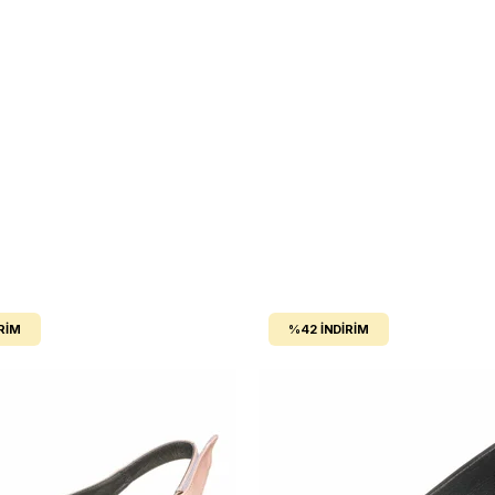
RIM
%42
İNDIRIM