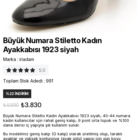
Büyük Numara Stiletto Kadın
Ayakkabısı 1923 siyah
Marka
:
iriadam
5.0
Toplam Stok Adedi
:
991
%
22
İNDIRIM
₺3.830
₺4.890
Büyük Numara Stiletto Kadın Ayakkabısı 1923 siyah, 40-44 numara
kadın kullanıcılar için rahat geniş kalıp, 9 pont orta topuk ve %100
dana derisi iç yapıyla şık kullanım sunar.
Bu modelimiz geniş kalıp (G kalıp) olarak üretilmiş olup, taraklı
ayaklar ve yüksek konturpiye (ayak üstü) yapısı için gün boyu