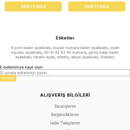
SEPETE EKLE
SEPETE EKLE
Etiketler
9 pont kadın ayakkabı
büyük numara kadın ayakkabı
siyah
,
,
topuklu ayakkabı
40 41 42 43 44 numara
geniş kalıp kadın
,
,
ayakkabı
taraklı ayak
stiletto
abiye ayakkabı
İriadam
,
,
,
,
,
E-bültenimize kayıt olun!
Gönder
ALIŞVERİŞ BİLGİLERİ
Siparişlerim
Beğendiklerim
İade Taleplerim