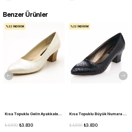
Benzer Ürünler
%22
İNDIRIM
%22
İNDIRIM
Kısa Topuklu Gelin Ayakkabısı Büyük Numara 1023 Sedef - 1023 51012 SE-SEDEF
Kısa Topuklu Büyük Numara Kadın Stiletto Abiye Ayakkabı 1023 Siyah - 1023 51012 siy-SİYAH
₺4.890
₺3.830
₺4.890
₺3.830