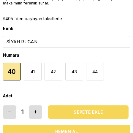
maksimum ferahlık sunar.
₺405
`den başlayan taksitlerle
Renk
Numara
40
41
42
43
44
Adet