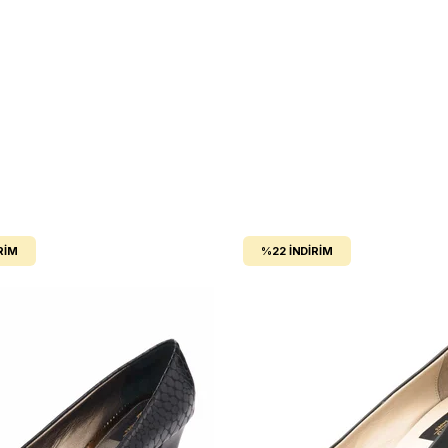
RIM
%22
İNDIRIM