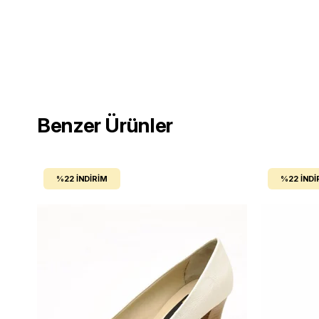
Benzer Ürünler
%22
İNDIRIM
%22
İNDI