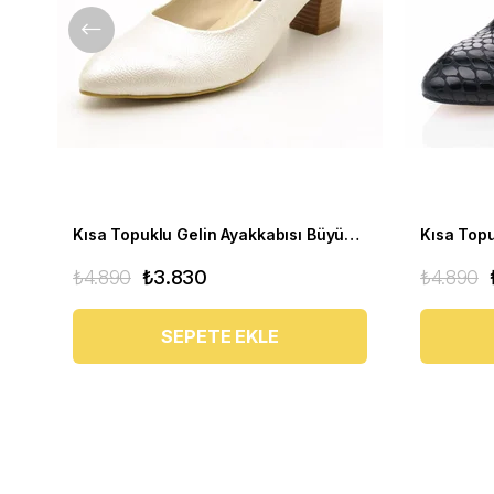
Kısa Topuklu Gelin Ayakkabısı Büyük Numara 1023 Sedef - 1023 51012 SE-SEDEF
₺4.890
₺3.830
₺4.890
SEPETE EKLE