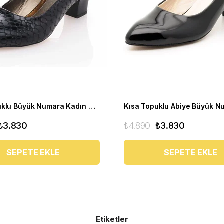
Kısa Topuklu Büyük Numara Kadın Stiletto Abiye Ayakkabı 1023 Siyah - 1023 51012 siy-SİYAH
₺3.830
₺4.890
₺3.830
SEPETE EKLE
SEPETE EKLE
Etiketler