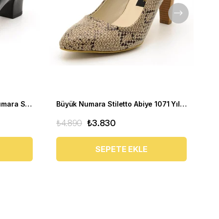
Kısa Topuklu Abiye Büyük Numara Stiletto 1023 Siyah
Büyük Numara Stiletto Abiye 1071 Yılan Baskı
₺4.890
₺3.830
₺4
SEPETE EKLE