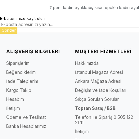
7 pont kadın ayakkabı
kısa topuklu kadın aya
,
E-bültenimize kayıt olun!
Gönder
ALIŞVERİŞ BİLGİLERİ
MÜŞTERİ HİZMETLERİ
Siparişlerim
Hakkımızda
Beğendiklerim
İstanbul Mağaza Adresi
İade Taleplerim
Ankara Mağaza Adresi
Kargo Takip
Değişim ve İade Koşulları
Hesabım
Sıkça Sorulan Sorular
İletişim
Toptan Satış / B2B
Ödeme ve Teslimat
Telefon İle Sipariş 0 505 122
21 11
Banka Hesaplarımız
İletişim