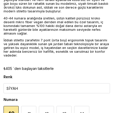
gün boyu süren bir rahatlık sunan bu modelimiz, siyah timsah baskılı
(kroko) lüks dokunun asil, iddialı ve son derece güçlü karakterini
modern stiletto tasarımıyla buluşturur.
40-44 numara aralığında üretilen, üstün kaliteli pürüzsüz kroko
desenli mikro fiber vegan deriden imal edilen bu özel tasarım, iç
kısmındaki tamamen %100 hakiki doğal dana derisi astarıyla en
hareketli günlerde bile ayaklarınızın maksimum seviyede nefes
almasını sağlar.
İddialı stiletto zarafetini 7 pont (orta boy) ergonomik topuk tasarımı
ve yüksek dayanıklılık sunan şık jurdan taban teknolojisiyle bir araya
getiren bu eşsiz model, iş hayatından en seçkin davetlerinize kadar
her adımda benzersiz bir hafiflik, esneklik ve sarsılmaz bir konfor
vadeder.
₺405
`den başlayan taksitlerle
Renk
Numara