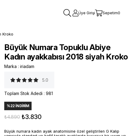
Üye Girişi
Sepetim
0
h Kroko
Büyük Numara Topuklu Abiye
Kadın ayakkabısı 2018 siyah Kroko
Marka
:
iriadam
5.0
Toplam Stok Adedi
:
981
%
22
İNDIRIM
₺3.830
₺4.890
Büyük numara kadın ayak anatomisine özel geliştirilen G Kalıp
yapısıyla standart ve hafif taraklı ayaklarda kusursuz bir uyum ve