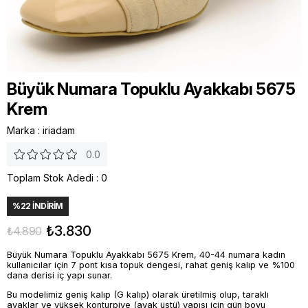
Büyük Numara Topuklu Ayakkabı 5675
Krem
Marka
:
iriadam
0.0
Toplam Stok Adedi
:
0
%
22
İNDIRIM
₺3.830
₺4.890
Büyük Numara Topuklu Ayakkabı 5675 Krem, 40-44 numara kadın
kullanıcılar için 7 pont kısa topuk dengesi, rahat geniş kalıp ve %100
dana derisi iç yapı sunar.
Bu modelimiz geniş kalıp (G kalıp) olarak üretilmiş olup, taraklı
ayaklar ve yüksek konturpiye (ayak üstü) yapısı için gün boyu