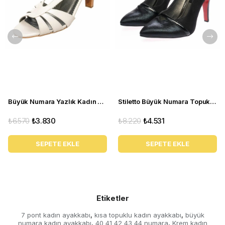
Büyük Numara Yazlık Kadın Stiletto DRL3042 Beyaz
Stiletto Büyük Numara Topuklu Abiye Kadın Ayakkabı 190333 Siyah
₺6.570
₺3.830
₺8.220
₺4.531
SEPETE EKLE
SEPETE EKLE
Etiketler
7 pont kadın ayakkabı
kısa topuklu kadın ayakkabı
büyük
,
,
numara kadın ayakkabı
40 41 42 43 44 numara
Krem kadın
,
,