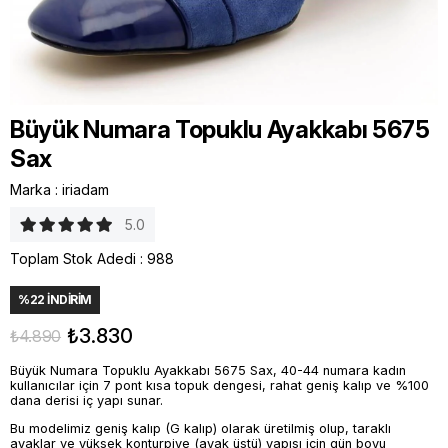
Büyük Numara Topuklu Ayakkabı 5675
Sax
Marka
:
iriadam
5.0
Toplam Stok Adedi
:
988
%
22
İNDIRIM
₺3.830
₺4.890
Büyük Numara Topuklu Ayakkabı 5675 Sax, 40-44 numara kadın
kullanıcılar için 7 pont kısa topuk dengesi, rahat geniş kalıp ve %100
dana derisi iç yapı sunar.
Bu modelimiz geniş kalıp (G kalıp) olarak üretilmiş olup, taraklı
ayaklar ve yüksek konturpiye (ayak üstü) yapısı için gün boyu