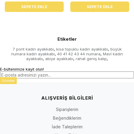
SEPETE EKLE
SEPETE EKLE
Etiketler
7 pont kadın ayakkabı
kısa topuklu kadın ayakkabı
büyük
,
,
numara kadın ayakkabı
40 41 42 43 44 numara
Mavi̇ kadın
,
,
ayakkabı
abiye ayakkabı
rahat geniş kalıp
,
,
,
E-bültenimize kayıt olun!
Gönder
ALIŞVERİŞ BİLGİLERİ
Siparişlerim
Beğendiklerim
İade Taleplerim