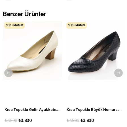
Benzer Ürünler
%22
İNDIRIM
%22
İNDIRIM
Kısa Topuklu Gelin Ayakkabısı Büyük Numara 1023 Sedef - 1023 51012 SE-SEDEF
Kısa Topuklu Büyük Numara Kadın Stiletto Abiye Ayakkabı 1023 Siyah - 1023 51012 siy-SİYAH
₺4.890
₺3.830
₺4.890
₺3.830