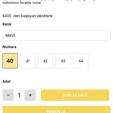
maksimum ferahlık sunar.
₺405
`den başlayan taksitlerle
Renk
Numara
40
41
42
43
44
Adet