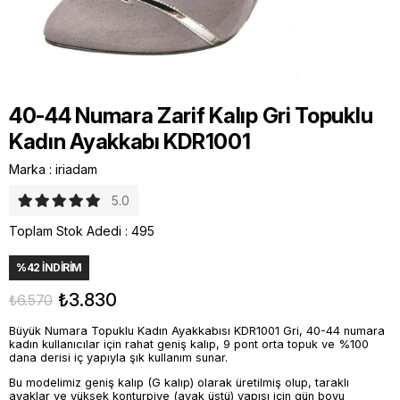
40-44 Numara Zarif Kalıp Gri Topuklu
Kadın Ayakkabı KDR1001
Marka
:
iriadam
5.0
Toplam Stok Adedi
:
495
%
42
İNDIRIM
₺3.830
₺6.570
Büyük Numara Topuklu Kadın Ayakkabısı KDR1001 Gri, 40-44 numara
kadın kullanıcılar için rahat geniş kalıp, 9 pont orta topuk ve %100
dana derisi iç yapıyla şık kullanım sunar.
Bu modelimiz geniş kalıp (G kalıp) olarak üretilmiş olup, taraklı
ayaklar ve yüksek konturpiye (ayak üstü) yapısı için gün boyu