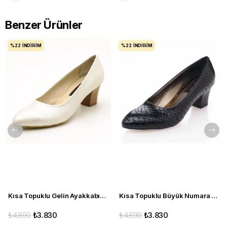
Benzer Ürünler
%22
İNDIRIM
%22
İNDIRIM
Kısa Topuklu Gelin Ayakkabısı Büyük Numara 1023 Sedef - 1023 51012 SE-SEDEF
Kısa Topuklu Büyük Numara Kadın Stiletto Abiye Ayakkabı 1023 Siyah - 1023 51012 siy-SİYAH
₺4.890
₺3.830
₺4.890
₺3.830