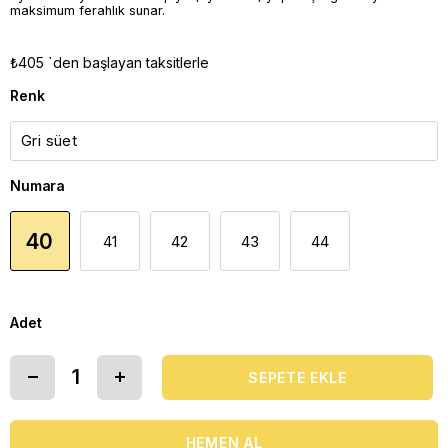
maksimum ferahlık sunar.
₺405
`den başlayan taksitlerle
Renk
Numara
40
41
42
43
44
Adet