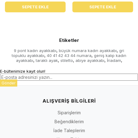
SEPETE EKLE
SEPETE EKLE
Etiketler
9 pont kadın ayakkabı
büyük numara kadın ayakkabı
gri
,
,
topuklu ayakkabı
40 41 42 43 44 numara
geniş kalıp kadın
,
,
ayakkabı
taraklı ayak
stiletto
abiye ayakkabı
İriadam
,
,
,
,
,
E-bültenimize kayıt olun!
Gönder
ALIŞVERİŞ BİLGİLERİ
Siparişlerim
Beğendiklerim
İade Taleplerim