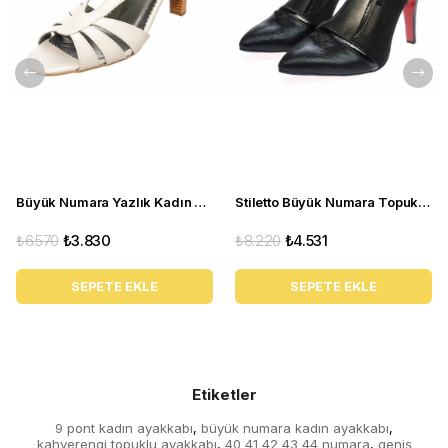
Büyük Numara Yazlık Kadın Stiletto DRL3042 Beyaz
Stiletto Büyük Numara Topuklu Abiye Kadın Ayakkabı 190333 Siyah
₺6.570
₺3.830
₺8.220
₺4.531
SEPETE EKLE
SEPETE EKLE
Etiketler
9 pont kadın ayakkabı
büyük numara kadın ayakkabı
,
,
kahverengi topuklu ayakkabı
40 41 42 43 44 numara
geniş
,
,