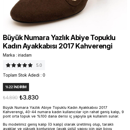
Büyük Numara Yazlık Abiye Topuklu
Kadın Ayakkabısı 2017 Kahverengi
Marka
:
iriadam
5.0
Toplam Stok Adedi
:
0
%
22
İNDIRIM
₺3.830
₺4.890
Büyük Numara Yazlık Abiye Topuklu Kadın Ayakkabısı 2017
Kahverengi, 40-44 numara kadın kullanıcılar için rahat geniş kalıp, 9
pont orta topuk ve %100 dana derisi iç yapıyla şık kullanım sunar.
Bu modelimiz geniş kalıp (G kalıp) olarak üretilmiş olup, taraklı
ayaklar ve yüksek konturpiye (ayak üstü) yapısı için gün boyu