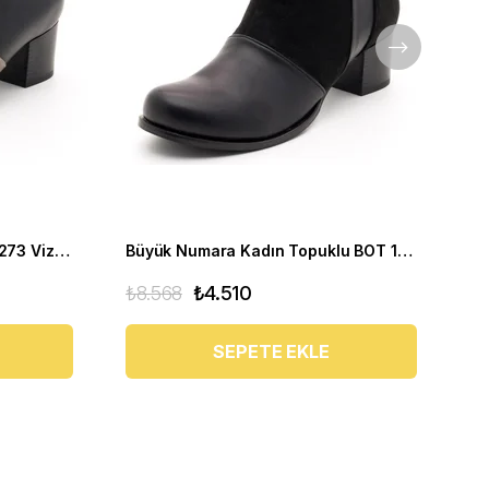
Büyük Numara Kadın BOT 17273 Vizon Siyah
Büyük Numara Kadın Topuklu BOT 17273 Siyah
₺8.568
₺4.510
₺1
SEPETE EKLE