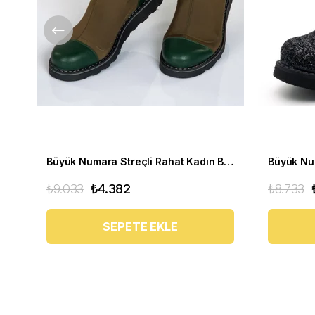
Büyük Numara Streçli Rahat Kadın BOT 19273 haki
₺9.033
₺4.382
₺8.733
SEPETE EKLE