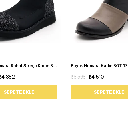
Büyük Numara Rahat Streçli Kadın BOT 19273 siyah
₺4.382
₺8.568
₺4.510
SEPETE EKLE
SEPETE EKLE