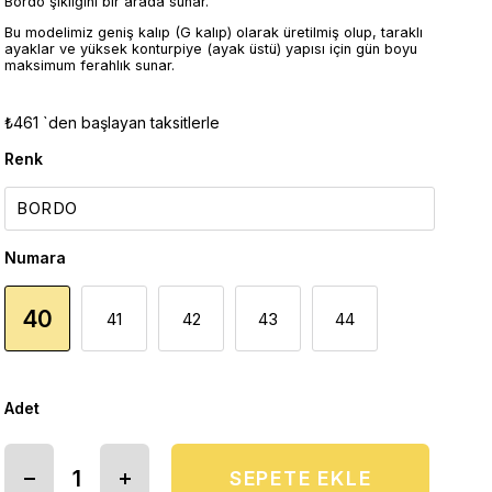
Bordo şıklığını bir arada sunar.
Bu modelimiz geniş kalıp (G kalıp) olarak üretilmiş olup, taraklı
ayaklar ve yüksek konturpiye (ayak üstü) yapısı için gün boyu
maksimum ferahlık sunar.
₺461
`den başlayan taksitlerle
Renk
Numara
40
41
42
43
44
Adet