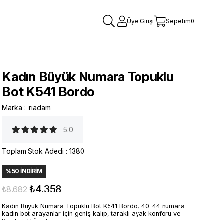
Üye Girişi
Sepetim
0
Kadın Büyük Numara Topuklu
Bot K541 Bordo
Marka
:
iriadam
5.0
Toplam Stok Adedi
:
1380
%
50
İNDIRIM
₺4.358
₺8.682
Kadın Büyük Numara Topuklu Bot K541 Bordo, 40-44 numara
kadın bot arayanlar için geniş kalıp, taraklı ayak konforu ve