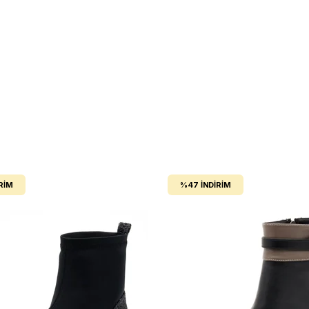
RIM
%47
İNDIRIM