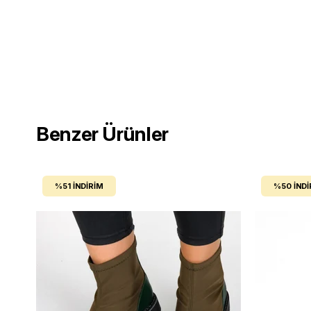
Benzer Ürünler
%51
İNDIRIM
%50
İNDI