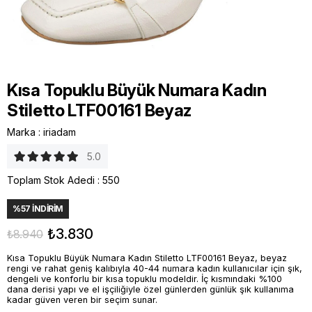
Kısa Topuklu Büyük Numara Kadın
Stiletto LTF00161 Beyaz
Marka
:
iriadam
5.0
Toplam Stok Adedi
:
550
%
57
İNDIRIM
₺3.830
₺8.940
Kısa Topuklu Büyük Numara Kadın Stiletto LTF00161 Beyaz, beyaz
rengi ve rahat geniş kalıbıyla 40-44 numara kadın kullanıcılar için şık,
dengeli ve konforlu bir kısa topuklu modeldir. İç kısmındaki %100
dana derisi yapı ve el işçiliğiyle özel günlerden günlük şık kullanıma
kadar güven veren bir seçim sunar.