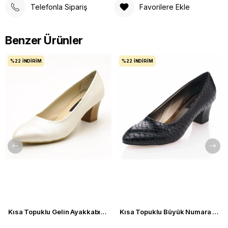
Telefonla Sipariş
Favorilere Ekle
Benzer Ürünler
%22
İNDIRIM
%22
İNDIRIM
Kısa Topuklu Gelin Ayakkabısı Büyük Numara 1023 Sedef - 1023 51012 SE-SEDEF
Kısa Topuklu Büyük Numara Kadın Stiletto Abiye Ayakkabı 1023 Siyah - 1023 51012 siy-SİYAH