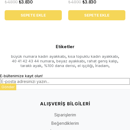
₺4.890
₺3.830
₺4.890
₺3.830
SEPETE EKLE
SEPETE EKLE
Etiketler
büyük numara kadın ayakkabı
kısa topuklu kadın ayakkabı
,
,
40 41 42 43 44 numara
beyaz ayakkabı
rahat geniş kalıp
,
,
,
taraklı ayak
%100 dana derisi
el işçiliği
İriadam
,
,
,
,
E-bültenimize kayıt olun!
Gönder
ALIŞVERİŞ BİLGİLERİ
Siparişlerim
Beğendiklerim