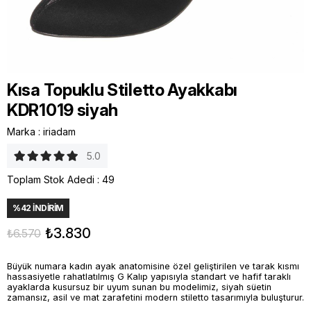
Kısa Topuklu Stiletto Ayakkabı
KDR1019 siyah
Marka
:
iriadam
5.0
Toplam Stok Adedi
:
49
%
42
İNDIRIM
₺3.830
₺6.570
Büyük numara kadın ayak anatomisine özel geliştirilen ve tarak kısmı
hassasiyetle rahatlatılmış G Kalıp yapısıyla standart ve hafif taraklı
ayaklarda kusursuz bir uyum sunan bu modelimiz, siyah süetin
zamansız, asil ve mat zarafetini modern stiletto tasarımıyla buluşturur.