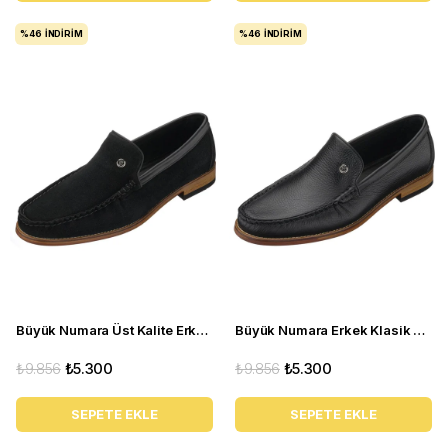
%46
İNDIRIM
%46
İNDIRIM
Büyük Numara Üst Kalite Erkek Klasik Ayakkabı - NV02 Siyah süet
Büyük Numara Erkek Klasik Ayakkabı Kundura - NV02 Siyah Deri
₺9.856
₺5.300
₺9.856
₺5.300
SEPETE EKLE
SEPETE EKLE