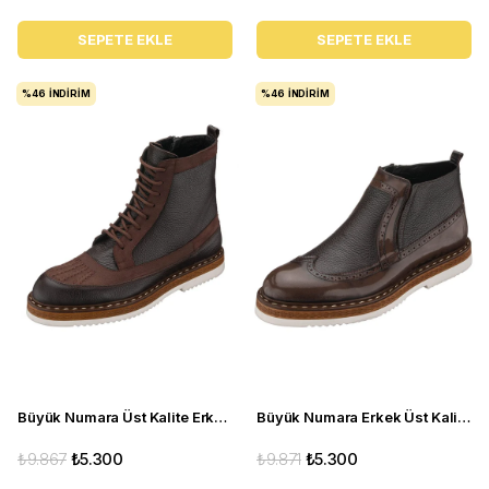
SEPETE EKLE
SEPETE EKLE
%46
İNDIRIM
%46
İNDIRIM
Büyük Numara Üst Kalite Erkek Deri Bot - ZM402 Kum Kahve
Büyük Numara Erkek Üst Kalite Deri Bot - AGS4007 Kahve
₺9.867
₺5.300
₺9.871
₺5.300