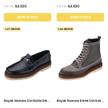
₺8.745
₺4.630
₺8.745
₺4.630
SEPETE EKLE
SEPETE EKLE
%47
İNDIRIM
%46
İNDIRIM
Büyük Numara Üst Kalite ErkekDeri Ayakkabı - SNM1910 Lacivert
Büyük Numara Erkek Üst Kalite Deri Bot - ZM402 Gri