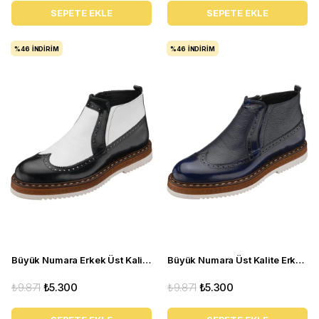
SEPETE EKLE
SEPETE EKLE
%46
İNDIRIM
%46
İNDIRIM
Büyük Numara Erkek Üst Kalite Deri Bot - AGS4007 Siyah Beyaz
Büyük Numara Üst Kalite Erkek Deri Bot - AGS4007 Lacivert
₺9.871
₺5.300
₺9.871
₺5.300