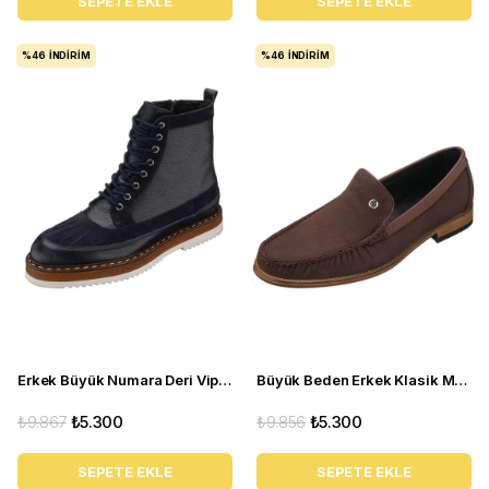
SEPETE EKLE
SEPETE EKLE
%46
İNDIRIM
%46
İNDIRIM
Erkek Büyük Numara Deri Vip Bot - ZM402 Lacivert
Büyük Beden Erkek Klasik Makosen Nubuk Deri Ayakkabı - NV02 Kahve
₺9.867
₺5.300
₺9.856
₺5.300
SEPETE EKLE
SEPETE EKLE