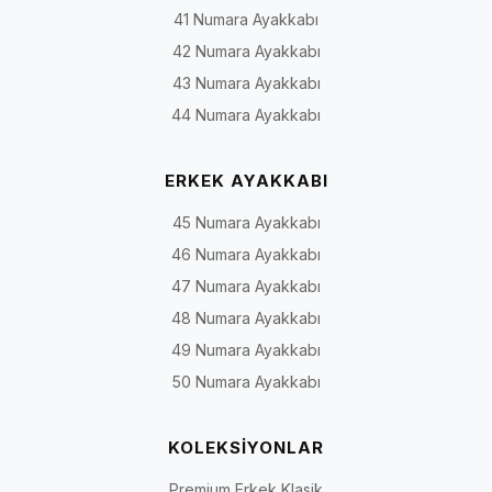
41 Numara Ayakkabı
Premium erkek modellerinin kullanım alanı ve öncelikli seçim öl
42 Numara Ayakkabı
43 Numara Ayakkabı
Model
Olası kullanım
Öncelikli kontrol
grubu
44 Numara Ayakkabı
Günlük
Şehir yaşamı, ofis ve
Topuk tutuşu, burun al
ERKEK AYAKKABI
ayakkabı
günlük kombinler
bağlama ve taban esne
45 Numara Ayakkabı
Makosen
Bağcıksız günlük veya
Giriş açıklığı, ayak ü
46 Numara Ayakkabı
yarı klasik kullanım
ve topukta boşluk
47 Numara Ayakkabı
Klasik
İş hayatı, takım elbise ve
Burun formu, bağlama
48 Numara Ayakkabı
çizgide
özel davetler
resmiyet düzeyi ve ta
49 Numara Ayakkabı
model
50 Numara Ayakkabı
Bot ve
Mevsimsel kullanım ve
Bilek girişi, taban tut
kovboy
modele göre günlük stil
payı ve ağırlık
KOLEKSİYONLAR
botu
Premium Erkek Klasik