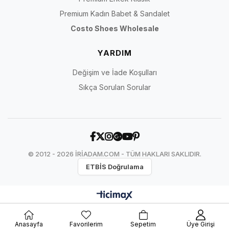
Premium Kadın Babet & Sandalet
Tüm büyük numara erkek ayakkabılar
Costo Shoes Wholesale
Büyük numara günlük erkek ayakkabıları
YARDIM
Büyük numara klasik erkek ayakkabıları
Değişim ve İade Koşulları
Büyük numara deri spor ayakkabılar
Sıkça Sorulan Sorular
Büyük numara erkek botları
Premium Özelliği Nasıl Doğrulanır?
© 2012 - 2026 İRİADAM.COM - TÜM HAKLARI SAKLIDIR.
Premium seçimde pazarlama sıfatından önce karşılaştırılabilir ve
doğrulanabilir ürün alanlarına bakmak gerekir. Aşağıdaki kontroller,
ETBİS Doğrulama
farklı fiyat ve model gruplarını daha sağlıklı karşılaştırmanıza yardım
eder.
Premium erkek ayakkabısı seçerken incelenecek doğrulanabilir 
Anasayfa
Favorilerim
Sepetim
Üye Girişi