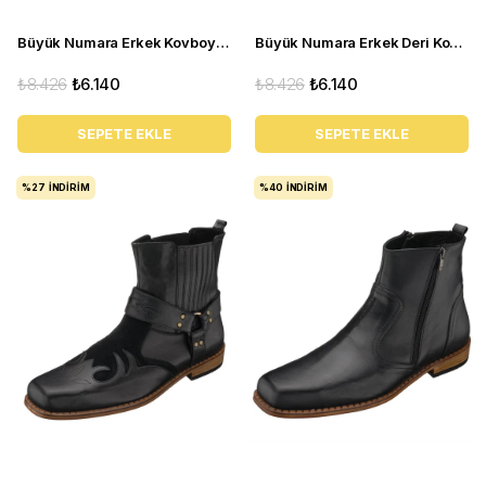
Büyük Numara Erkek Kovboy Bot Haki- NVN71 Haki
Büyük Numara Erkek Deri Kovboy Bot - NVN71 Lacivert
₺8.426
₺6.140
₺8.426
₺6.140
SEPETE EKLE
SEPETE EKLE
%27
İNDIRIM
%40
İNDIRIM