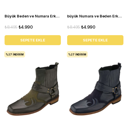
Büyük Beden ve Numara Erkek Günlük Ayakkabı - YKP713 Lacivert Açma
büyük Numara ve Beden Erkek Günlük Deri Ayakkabı - YKP713 Siyah Açma
₺8.495
₺4.990
₺8.495
₺4.990
SEPETE EKLE
SEPETE EKLE
%27
İNDIRIM
%27
İNDIRIM