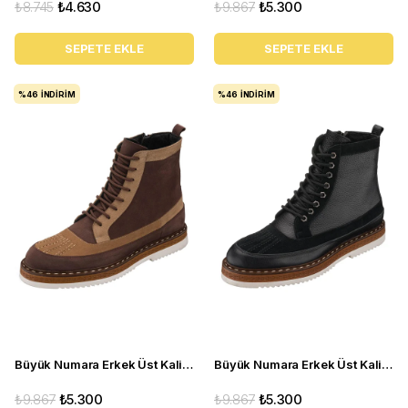
₺8.745
₺4.630
₺9.867
₺5.300
SEPETE EKLE
SEPETE EKLE
%46
İNDIRIM
%46
İNDIRIM
Büyük Numara Erkek Üst Kalite Deri Bot - ZM402 Kahve
Büyük Numara Erkek Üst Kalite Deri Bot - ZM402 Siyah
₺9.867
₺5.300
₺9.867
₺5.300