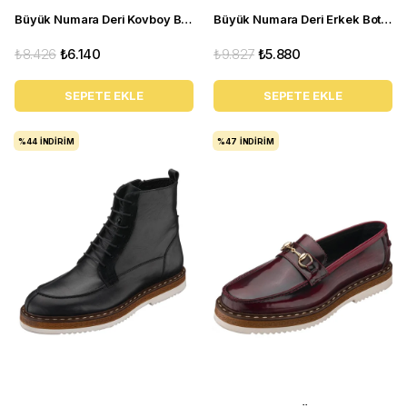
Büyük Numara Deri Kovboy Bot - NVN71 siyah
Büyük Numara Deri Erkek Bot Üst Kalte - CLAS01 Siyah
₺8.426
₺6.140
₺9.827
₺5.880
SEPETE EKLE
SEPETE EKLE
%44
İNDIRIM
%47
İNDIRIM