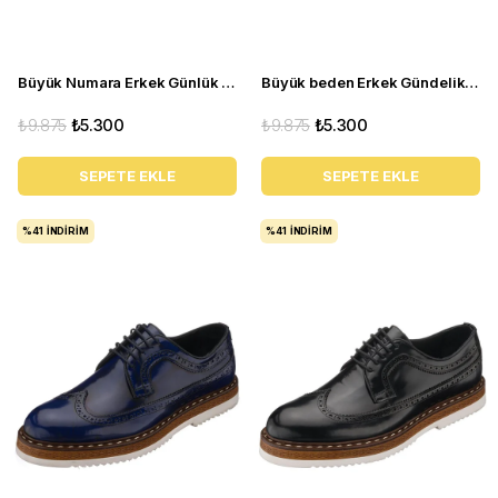
Büyük Numara Erkek Günlük Ayakkabı - GS4138 Taba
Büyük beden Erkek Gündelik Deri Ayakkabı - GS4138 Bordo
₺9.875
₺5.300
₺9.875
₺5.300
SEPETE EKLE
SEPETE EKLE
%41
İNDIRIM
%41
İNDIRIM