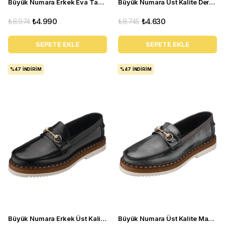
Büyük Numara Erkek Eva Taban Üst Kalite Erkek Bot - TR11923 Siyah
Büyük Numara Üst Kalite Deri Erkek Ayakkabı - SNM1910 Bordo
₺8.974
₺4.990
₺8.745
₺4.630
SEPETE EKLE
SEPETE EKLE
%47
İNDIRIM
%47
İNDIRIM
Büyük Numara Erkek Üst Kalite Erkek Ayakkabı - SNM1910 Siyah
Büyük Numara Üst Kalite Makosen Erkek Ayakkabı - SNM1910 Gri