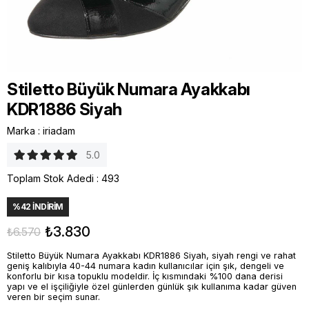
Stiletto Büyük Numara Ayakkabı
KDR1886 Siyah
Marka
:
iriadam
5.0
Toplam Stok Adedi
:
493
%
42
İNDIRIM
₺3.830
₺6.570
Stiletto Büyük Numara Ayakkabı KDR1886 Siyah, siyah rengi ve rahat
geniş kalıbıyla 40-44 numara kadın kullanıcılar için şık, dengeli ve
konforlu bir kısa topuklu modeldir. İç kısmındaki %100 dana derisi
yapı ve el işçiliğiyle özel günlerden günlük şık kullanıma kadar güven
veren bir seçim sunar.