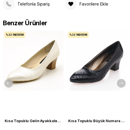
Telefonla Sipariş
Favorilere Ekle
Benzer Ürünler
%22
İNDIRIM
%22
İNDIRIM
Kısa Topuklu Gelin Ayakkabısı Büyük Numara 1023 Sedef - 1023 51012 SE-SEDEF
Kısa Topuklu Büyük Numara Kadın Stiletto Abiye Ayakkabı 1023 Siyah - 1023 51012 siy-SİYAH