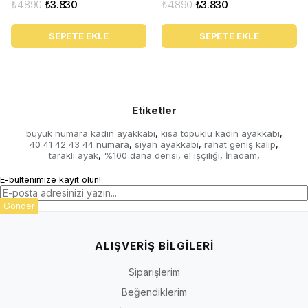
₺4.890
₺3.830
₺4.890
₺3.830
SEPETE EKLE
SEPETE EKLE
Etiketler
büyük numara kadın ayakkabı
kısa topuklu kadın ayakkabı
,
,
40 41 42 43 44 numara
siyah ayakkabı
rahat geniş kalıp
,
,
,
taraklı ayak
%100 dana derisi
el işçiliği
İriadam
,
,
,
,
E-bültenimize kayıt olun!
Gönder
ALIŞVERİŞ BİLGİLERİ
Siparişlerim
Beğendiklerim