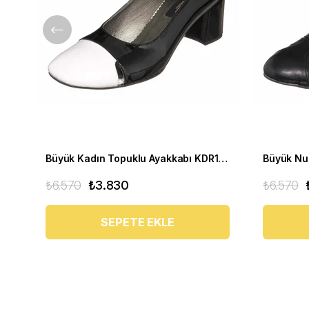
Büyük Kadın Topuklu Ayakkabı KDR1444 Siyah Beyaz
₺6.570
₺3.830
₺6.570
SEPETE EKLE