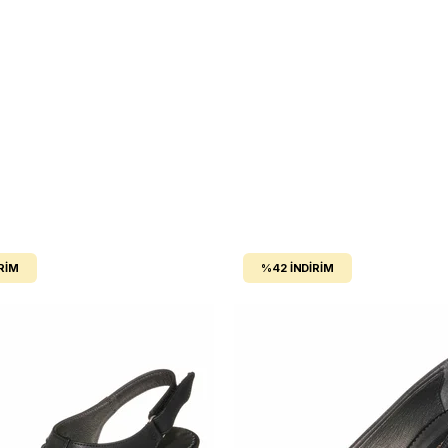
RIM
%42
İNDIRIM