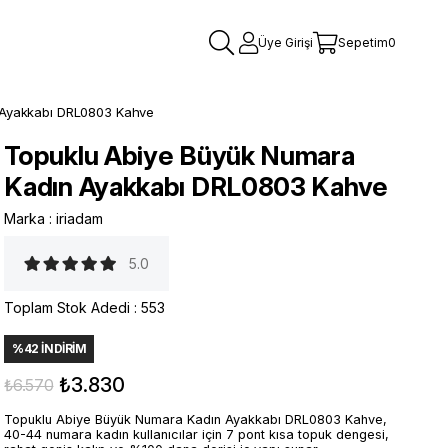
Üye Girişi
Sepetim
0
 Ayakkabı DRL0803 Kahve
Topuklu Abiye Büyük Numara
Kadın Ayakkabı DRL0803 Kahve
Marka
:
iriadam
5.0
Toplam Stok Adedi
:
553
%
42
İNDIRIM
₺3.830
₺6.570
Topuklu Abiye Büyük Numara Kadın Ayakkabı DRL0803 Kahve,
40-44 numara kadın kullanıcılar için 7 pont kısa topuk dengesi,