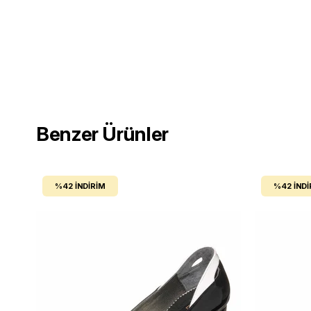
Benzer Ürünler
%42
İNDIRIM
%42
İNDI