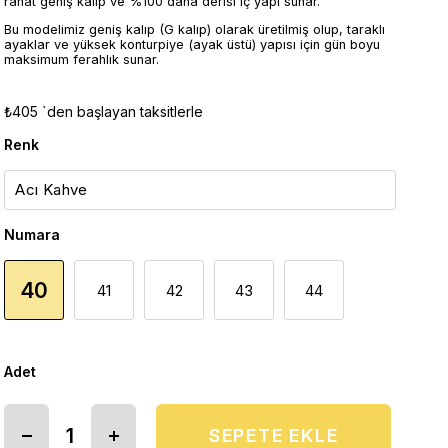
rahat geniş kalıp ve %100 dana derisi iç yapı sunar.
Bu modelimiz geniş kalıp (G kalıp) olarak üretilmiş olup, taraklı
ayaklar ve yüksek konturpiye (ayak üstü) yapısı için gün boyu
maksimum ferahlık sunar.
₺405
`den başlayan taksitlerle
Renk
Numara
40
41
42
43
44
Adet