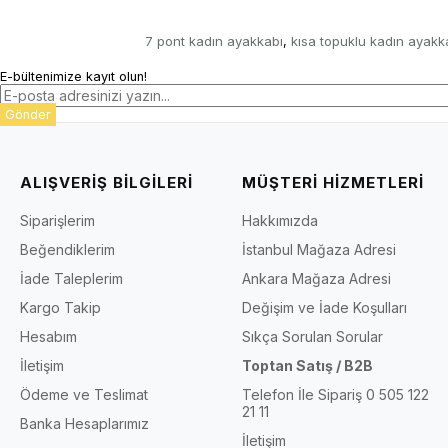
7 pont kadın ayakkabı
kısa topuklu kadın ayakk
,
E-bültenimize kayıt olun!
Gönder
ALIŞVERİŞ BİLGİLERİ
MÜŞTERİ HİZMETLERİ
Siparişlerim
Hakkımızda
Beğendiklerim
İstanbul Mağaza Adresi
İade Taleplerim
Ankara Mağaza Adresi
Kargo Takip
Değişim ve İade Koşulları
Hesabım
Sıkça Sorulan Sorular
İletişim
Toptan Satış / B2B
Ödeme ve Teslimat
Telefon İle Sipariş 0 505 122
21 11
Banka Hesaplarımız
İletişim