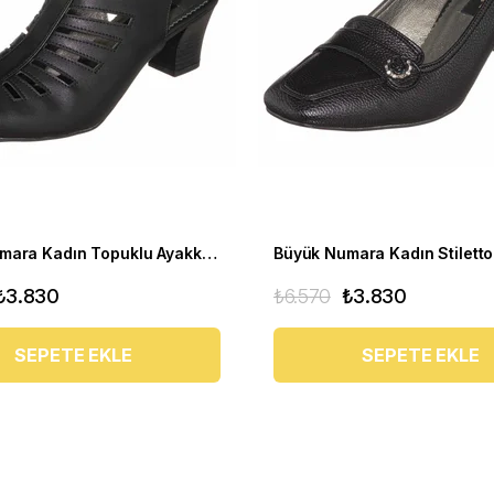
Büyük Numara Kadın Topuklu Ayakkabı KDR1841 Siyah
₺3.830
₺6.570
₺3.830
SEPETE EKLE
SEPETE EKLE