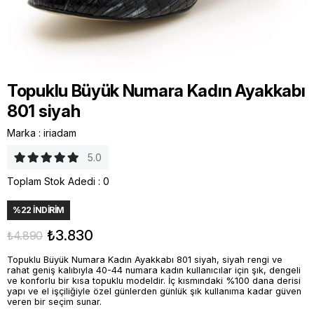
Topuklu Büyük Numara Kadın Ayakkabı
801 siyah
Marka
:
iriadam
5.0
Toplam Stok Adedi
:
0
%
22
İNDIRIM
₺3.830
₺4.890
Topuklu Büyük Numara Kadın Ayakkabı 801 siyah, siyah rengi ve
rahat geniş kalıbıyla 40-44 numara kadın kullanıcılar için şık, dengeli
ve konforlu bir kısa topuklu modeldir. İç kısmındaki %100 dana derisi
yapı ve el işçiliğiyle özel günlerden günlük şık kullanıma kadar güven
veren bir seçim sunar.