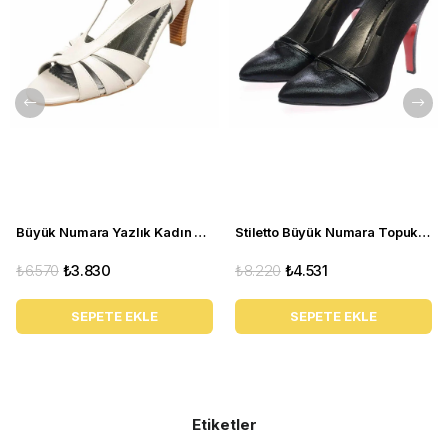
Büyük Numara Yazlık Kadın Stiletto DRL3042 Beyaz
Stiletto Büyük Numara Topuklu Abiye Kadın Ayakkabı 190333 Siyah
₺6.570
₺3.830
₺8.220
₺4.531
SEPETE EKLE
SEPETE EKLE
Etiketler