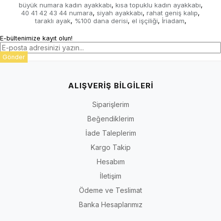
büyük numara kadın ayakkabı
kısa topuklu kadın ayakkabı
,
,
40 41 42 43 44 numara
siyah ayakkabı
rahat geniş kalıp
,
,
,
taraklı ayak
%100 dana derisi
el işçiliği
İriadam
,
,
,
,
E-bültenimize kayıt olun!
Gönder
ALIŞVERİŞ BİLGİLERİ
Siparişlerim
Beğendiklerim
İade Taleplerim
Kargo Takip
Hesabım
İletişim
Ödeme ve Teslimat
Banka Hesaplarımız