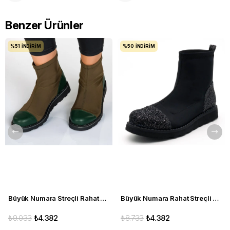
Benzer Ürünler
%51
İNDIRIM
%50
İNDIRIM
Büyük Numara Streçli Rahat Kadın BOT 19273 haki
Büyük Numara Rahat Streçli Kadın BOT 19273 siyah
₺9.033
₺4.382
₺8.733
₺4.382