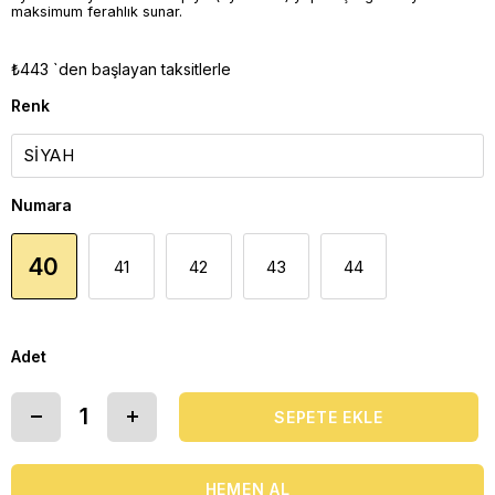
maksimum ferahlık sunar.
₺443
`den başlayan taksitlerle
Renk
Numara
40
41
42
43
44
Adet