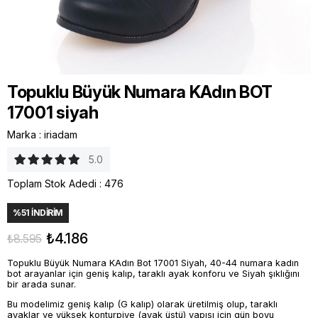
Topuklu Büyük Numara KAdın BOT
17001 siyah
Marka
:
iriadam
5.0
Toplam Stok Adedi
:
476
%
51
İNDIRIM
₺4.186
₺8.595
Topuklu Büyük Numara KAdın Bot 17001 Siyah, 40-44 numara kadın
bot arayanlar için geniş kalıp, taraklı ayak konforu ve Siyah şıklığını
bir arada sunar.
Bu modelimiz geniş kalıp (G kalıp) olarak üretilmiş olup, taraklı
ayaklar ve yüksek konturpiye (ayak üstü) yapısı için gün boyu