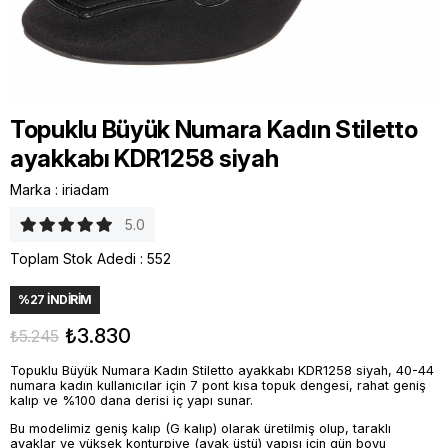
Topuklu Büyük Numara Kadın Stiletto
ayakkabı KDR1258 siyah
Marka
:
iriadam
5.0
Toplam Stok Adedi
:
552
%
27
İNDIRIM
₺3.830
₺5.245
Topuklu Büyük Numara Kadın Stiletto ayakkabı KDR1258 siyah, 40-44
numara kadın kullanıcılar için 7 pont kısa topuk dengesi, rahat geniş
kalıp ve %100 dana derisi iç yapı sunar.
Bu modelimiz geniş kalıp (G kalıp) olarak üretilmiş olup, taraklı
ayaklar ve yüksek konturpiye (ayak üstü) yapısı için gün boyu