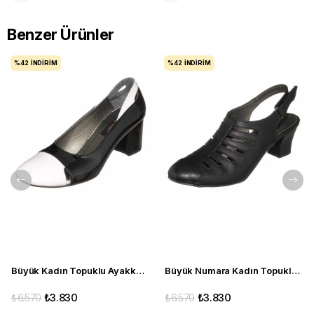
Benzer Ürünler
%42
İNDIRIM
%42
İNDIRIM
Büyük Kadın Topuklu Ayakkabı KDR1444 Siyah Beyaz
Büyük Numara Kadın Topuklu Ayakkabı KDR1841 Siyah
₺6.570
₺3.830
₺6.570
₺3.830