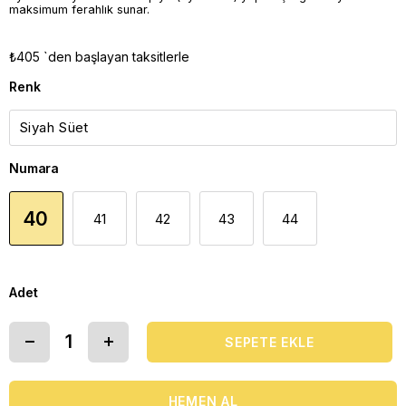
maksimum ferahlık sunar.
₺405
`den başlayan taksitlerle
Renk
Numara
40
41
42
43
44
Adet