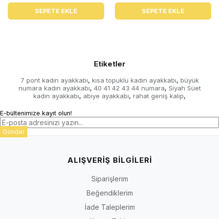
SEPETE EKLE
SEPETE EKLE
Etiketler
7 pont kadın ayakkabı
kısa topuklu kadın ayakkabı
büyük
,
,
numara kadın ayakkabı
40 41 42 43 44 numara
Siyah Süet
,
,
kadın ayakkabı
abiye ayakkabı
rahat geniş kalıp
,
,
,
E-bültenimize kayıt olun!
Gönder
ALIŞVERİŞ BİLGİLERİ
Siparişlerim
Beğendiklerim
İade Taleplerim