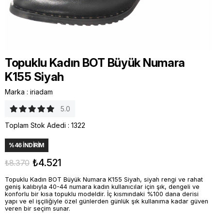
Topuklu Kadın BOT Büyük Numara
K155 Siyah
Marka
:
iriadam
5.0
Toplam Stok Adedi
:
1322
%
46
İNDIRIM
₺4.521
₺8.370
Topuklu Kadın BOT Büyük Numara K155 Siyah, siyah rengi ve rahat
geniş kalıbıyla 40-44 numara kadın kullanıcılar için şık, dengeli ve
konforlu bir kısa topuklu modeldir. İç kısmındaki %100 dana derisi
yapı ve el işçiliğiyle özel günlerden günlük şık kullanıma kadar güven
veren bir seçim sunar.