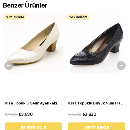
Benzer Ürünler
%22
İNDIRIM
%22
İNDIRIM
Kısa Topuklu Gelin Ayakkabısı Büyük Numara 1023 Sedef - 1023 51012 SE-SEDEF
Kısa Topuklu Büyük Numara Kadın Stiletto Abiye Ayakkabı 1023 Siyah - 1023 51012 siy-SİYAH
₺4.890
₺3.830
₺4.890
₺3.830
SEPETE EKLE
SEPETE EKLE