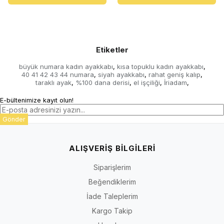
Etiketler
büyük numara kadın ayakkabı
kısa topuklu kadın ayakkabı
,
,
40 41 42 43 44 numara
siyah ayakkabı
rahat geniş kalıp
,
,
,
taraklı ayak
%100 dana derisi
el işçiliği
İriadam
,
,
,
,
E-bültenimize kayıt olun!
Gönder
ALIŞVERİŞ BİLGİLERİ
Siparişlerim
Beğendiklerim
İade Taleplerim
Kargo Takip