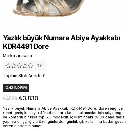
Yazlık büyük Numara Abiye Ayakkabı
KDR4491 Dore
Marka
:
iriadam
0.0
Toplam Stok Adedi
:
0
%
42
İNDIRIM
₺3.830
₺6.570
Yazlık büyük Numara Abiye Ayakkabı KDR4491 Dore, dore rengi ve
rahat geniş kalıbıyla 40-44 numara kadın kullanıcılar için şık, dengeli
ve konforlu bir kısa topuklu modeldir. İç kısmındaki %100 dana derisi
yapı ve el işçiliğiyle özel günlerden günlük şık kullanıma kadar güven
veren bir seçim sunar.