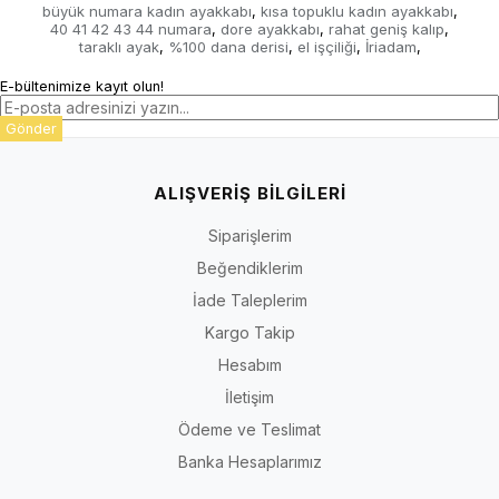
büyük numara kadın ayakkabı
kısa topuklu kadın ayakkabı
,
,
40 41 42 43 44 numara
dore ayakkabı
rahat geniş kalıp
,
,
,
taraklı ayak
%100 dana derisi
el işçiliği
İriadam
,
,
,
,
E-bültenimize kayıt olun!
Gönder
ALIŞVERİŞ BİLGİLERİ
Siparişlerim
Beğendiklerim
İade Taleplerim
Kargo Takip
Hesabım
İletişim
Ödeme ve Teslimat
Banka Hesaplarımız