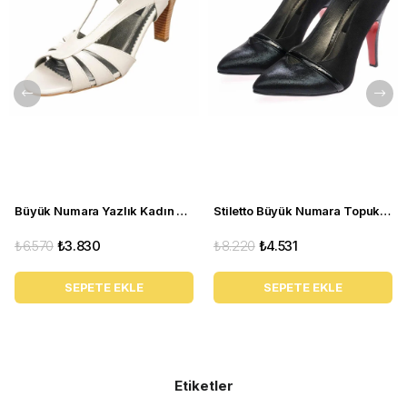
Büyük Numara Yazlık Kadın Stiletto DRL3042 Beyaz
Stiletto Büyük Numara Topuklu Abiye Kadın Ayakkabı 190333 Siyah
₺6.570
₺3.830
₺8.220
₺4.531
SEPETE EKLE
SEPETE EKLE
Etiketler