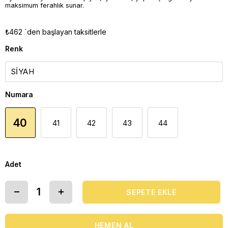
maksimum ferahlık sunar.
₺462
`den başlayan taksitlerle
Renk
Numara
40
41
42
43
44
Adet