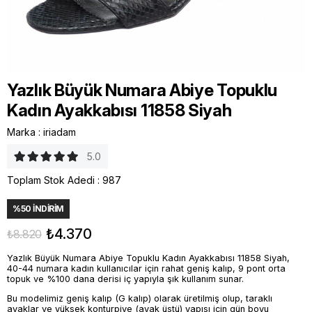
Yazlık Büyük Numara Abiye Topuklu
Kadın Ayakkabısı 11858 Siyah
Marka
:
iriadam
5.0
Toplam Stok Adedi
:
987
%
50
İNDIRIM
₺4.370
₺8.820
Yazlık Büyük Numara Abiye Topuklu Kadın Ayakkabısı 11858 Siyah,
40-44 numara kadın kullanıcılar için rahat geniş kalıp, 9 pont orta
topuk ve %100 dana derisi iç yapıyla şık kullanım sunar.
Bu modelimiz geniş kalıp (G kalıp) olarak üretilmiş olup, taraklı
ayaklar ve yüksek konturpiye (ayak üstü) yapısı için gün boyu