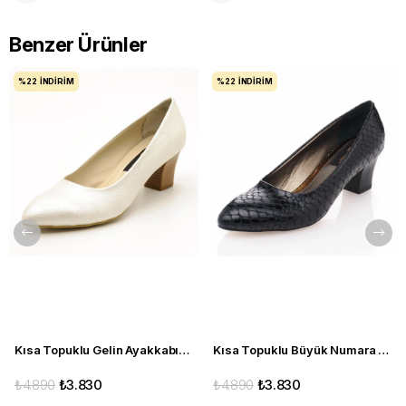
Benzer Ürünler
%22
İNDIRIM
%22
İNDIRIM
Kısa Topuklu Gelin Ayakkabısı Büyük Numara 1023 Sedef - 1023 51012 SE-SEDEF
Kısa Topuklu Büyük Numara Kadın Stiletto Abiye Ayakkabı 1023 Siyah - 1023 51012 siy-SİYAH
₺4.890
₺3.830
₺4.890
₺3.830