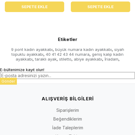
SEPETE EKLE
SEPETE EKLE
Etiketler
9 pont kadın ayakkabı
büyük numara kadın ayakkabı
siyah
,
,
topuklu ayakkabı
40 41 42 43 44 numara
geniş kalıp kadın
,
,
ayakkabı
taraklı ayak
stiletto
abiye ayakkabı
İriadam
,
,
,
,
,
E-bültenimize kayıt olun!
Gönder
ALIŞVERİŞ BİLGİLERİ
Siparişlerim
Beğendiklerim
İade Taleplerim