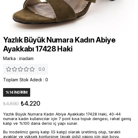
Yazlık Büyük Numara Kadın Abiye
Ayakkabı 17428 Haki
Marka
:
iriadam
0.0
Toplam Stok Adedi
:
0
%
14
İNDIRIM
₺4.220
₺4.890
Yazlık Büyük Numara Kadın Abiye Ayakkabı 17428 Haki, 40-44
numara kadın kullanıcılar için 7 pont kısa topuk dengesi, rahat geniş
kalıp ve %100 dana derisi iç yapı sunar.
Bu modelimiz geniş kalıp (G kalıp) olarak üretilmiş olup, taraklı
ayaklar ve yüksek konturpiye (ayak üstü) yapısı için gün boyu