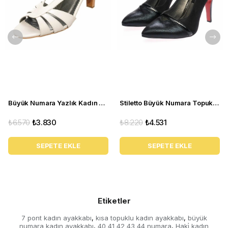
Büyük Numara Yazlık Kadın Stiletto DRL3042 Beyaz
Stiletto Büyük Numara Topuklu Abiye Kadın Ayakkabı 190333 Siyah
₺6.570
₺3.830
₺8.220
₺4.531
SEPETE EKLE
SEPETE EKLE
Etiketler
7 pont kadın ayakkabı
kısa topuklu kadın ayakkabı
büyük
,
,
numara kadın ayakkabı
40 41 42 43 44 numara
Haki̇ kadın
,
,