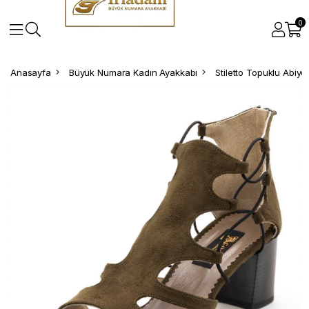
0
Anasayfa
Büyük Numara Kadın Ayakkabı
Stiletto Topuklu Abiy