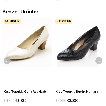
Benzer Ürünler
%22
İNDIRIM
%22
İNDIRIM
Kısa Topuklu Gelin Ayakkabısı Büyük Numara 1023 Sedef - 1023 51012 SE-SEDEF
Kısa Topuklu Büyük Numara Kadın Stiletto Abiye Ayakkabı 1023 Siyah - 1023 51012 siy-SİYAH
₺4.890
₺3.830
₺4.890
₺3.830