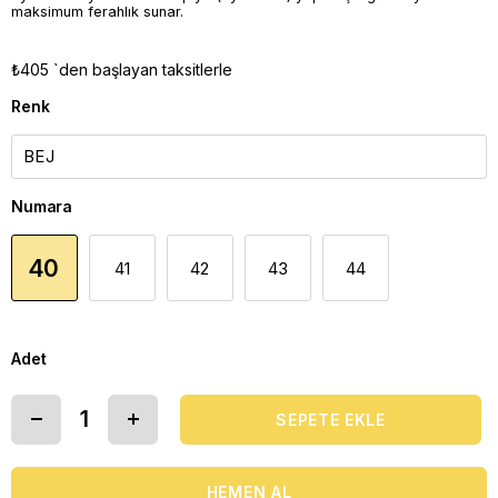
maksimum ferahlık sunar.
₺405
`den başlayan taksitlerle
Renk
Numara
40
41
42
43
44
Adet