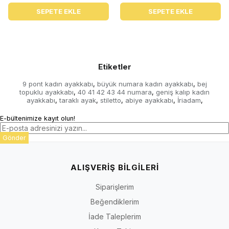
SEPETE EKLE
SEPETE EKLE
Etiketler
9 pont kadın ayakkabı
büyük numara kadın ayakkabı
bej
,
,
topuklu ayakkabı
40 41 42 43 44 numara
geniş kalıp kadın
,
,
ayakkabı
taraklı ayak
stiletto
abiye ayakkabı
İriadam
,
,
,
,
,
E-bültenimize kayıt olun!
Gönder
ALIŞVERİŞ BİLGİLERİ
Siparişlerim
Beğendiklerim
İade Taleplerim