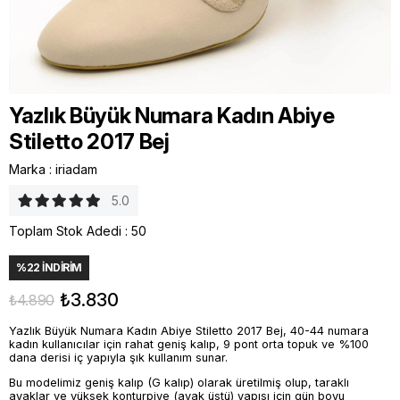
Yazlık Büyük Numara Kadın Abiye
Stiletto 2017 Bej
Marka
:
iriadam
5.0
Toplam Stok Adedi
:
50
%
22
İNDIRIM
₺3.830
₺4.890
Yazlık Büyük Numara Kadın Abiye Stiletto 2017 Bej, 40-44 numara
kadın kullanıcılar için rahat geniş kalıp, 9 pont orta topuk ve %100
dana derisi iç yapıyla şık kullanım sunar.
Bu modelimiz geniş kalıp (G kalıp) olarak üretilmiş olup, taraklı
ayaklar ve yüksek konturpiye (ayak üstü) yapısı için gün boyu