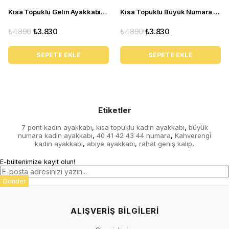
Kısa Topuklu Gelin Ayakkabısı Büyük Numara 1023 Sedef - 1023 51012 SE-SEDEF
Kısa Topuklu Büyük Numara Kadın Stiletto Abiye Ayakkabı 1023 Siyah - 1023 51012 siy-SİYAH
₺4.890
₺3.830
₺4.890
₺3.830
SEPETE EKLE
SEPETE EKLE
Etiketler
7 pont kadın ayakkabı
kısa topuklu kadın ayakkabı
büyük
,
,
numara kadın ayakkabı
40 41 42 43 44 numara
Kahverengi̇
,
,
kadın ayakkabı
abiye ayakkabı
rahat geniş kalıp
,
,
,
E-bültenimize kayıt olun!
Gönder
ALIŞVERİŞ BİLGİLERİ