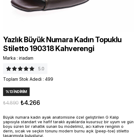
Yazlık Büyük Numara Kadın Topuklu
Stiletto 190318 Kahverengi
Marka
:
iriadam
5.0
Toplam Stok Adedi
:
499
%
13
İNDIRIM
₺4.266
₺4.890
Büyük numara kadın ayak anatomisine özel geliştirilen G Kalıp
yapısıyla standart ve hafif taraklı ayaklarda kusursuz bir uyum ve gün
boyu süren bir rahatlık sunan bu modelimiz, acı kahve renginin o
derin, sıcak ve seçkin tonunu modern burnu açık (peep-toe) stiletto
tasarımıyla buluşturur.