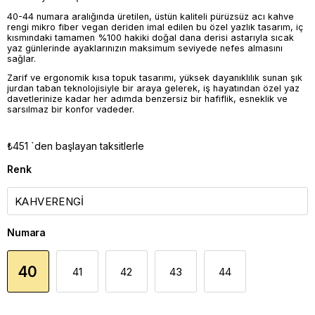
40-44 numara aralığında üretilen, üstün kaliteli pürüzsüz acı kahve
rengi mikro fiber vegan deriden imal edilen bu özel yazlık tasarım, iç
kısmındaki tamamen %100 hakiki doğal dana derisi astarıyla sıcak
yaz günlerinde ayaklarınızın maksimum seviyede nefes almasını
sağlar.
Zarif ve ergonomik kısa topuk tasarımı, yüksek dayanıklılık sunan şık
jurdan taban teknolojisiyle bir araya gelerek, iş hayatından özel yaz
davetlerinize kadar her adımda benzersiz bir hafiflik, esneklik ve
sarsılmaz bir konfor vadeder.
₺451
`den başlayan taksitlerle
Renk
Numara
40
41
42
43
44