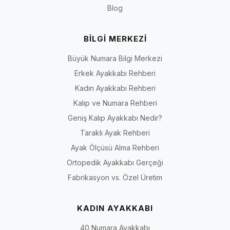
Blog
İriadam.com’da doğru numara, doğru kalıp ve doğru tarzı bir arada
bulabilir; büyük numara ayakkabı seçimini daha güvenli hale
getirebilirsiniz.
BİLGİ MERKEZİ
Kadın Numara Seçeneklerini İncele
Büyük Numara Bilgi Merkezi
İlgili numara sayfalarına hızlıca ulaşmak için aşağıdaki bağlantıları
kullanabilirsiniz.
Erkek Ayakkabı Rehberi
40 Numara Kadın Ayakkabı
Kadın Ayakkabı Rehberi
41 Numara Kadın Ayakkabı
Kalıp ve Numara Rehberi
42 Numara Kadın Ayakkabı
Geniş Kalıp Ayakkabı Nedir?
43 Numara Kadın Ayakkabı
Taraklı Ayak Rehberi
44 Numara Kadın Ayakkabı
Ayak Ölçüsü Alma Rehberi
Ortopedik Ayakkabı Gerçeği
Fabrikasyon vs. Özel Üretim
KADIN AYAKKABI
40 Numara Ayakkabı