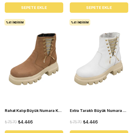
SEPETE EKLE
SEPETE EKLE
%41
İNDIRIM
%41
İNDIRIM
Rahat Kalıp Büyük Numara Kadın BOT Gaye1003 Kum
Extra Taraklı Büyük Numara Kadın BOT Gaye1003 Beyaz
₺7.570
₺4.446
₺7.570
₺4.446