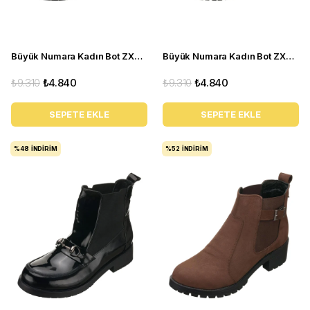
Büyük Numara Kadın Bot ZX5013 Siyah
Büyük Numara Kadın Bot ZX3013 Siyah
₺9.310
₺4.840
₺9.310
₺4.840
SEPETE EKLE
SEPETE EKLE
%48
İNDIRIM
%52
İNDIRIM