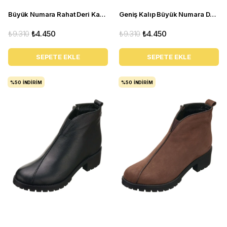
Büyük Numara Rahat Deri Kadın BOT YSM63 Siyah
Geniş Kalıp Büyük Numara Deri BOT YSM63 Kum
₺9.310
₺4.450
₺9.310
₺4.450
SEPETE EKLE
SEPETE EKLE
%50
İNDIRIM
%50
İNDIRIM