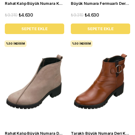
Rahat Kalıp Büyük Numara Kadın BOT YSM06 Siyah
Büyük Numara Fermuarlı Deri Kadın BOT YSM06 Kahve
₺9.310
₺4.630
₺9.310
₺4.630
SEPETE EKLE
SEPETE EKLE
%50
İNDIRIM
%50
İNDIRIM
Rahat Kalıp Büyük Numara Deri BOT Ysm06 Antrasit
Taraklı Büyük Numara Deri Kadın BOT YSM26 Taba