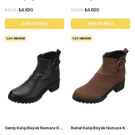
₺9.310
₺4.630
₺9.310
₺4.630
SEPETE EKLE
SEPETE EKLE
%50
İNDIRIM
%50
İNDIRIM
Geniş Kalıp Büyük Numara Kadın Bot YSM26 Siyah
Rahat Kalıp Büyük Numara Kadın BOT Ysm26 Kahve