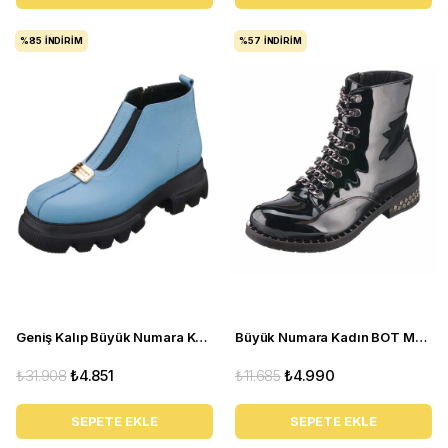
%85
İNDIRIM
%57
İNDIRIM
Geniş Kalıp Büyük Numara Kadın BOT GS1313 Bebe Mavi
Büyük Numara Kadın BOT MF1720 siyah rugan
₺31.908
₺4.851
₺11.685
₺4.990
SEPETE EKLE
SEPETE EKLE