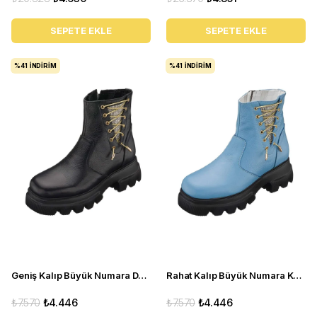
SEPETE EKLE
SEPETE EKLE
%41
İNDIRIM
%41
İNDIRIM
Geniş Kalıp Büyük Numara Deri Kadın BOT Gaye1003 Siyah
Rahat Kalıp Büyük Numara Kadın Bot Gaye1003 bebe mavi
₺7.570
₺4.446
₺7.570
₺4.446