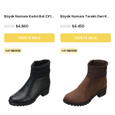
Büyük Numara Kadın Bot ZX1013 Siyah
Büyük Numara Taraklı Deri Kadın BOT YSM63 Kahve
₺9.310
₺4.840
₺9.310
₺4.450
SEPETE EKLE
SEPETE EKLE
%51
İNDIRIM
%51
İNDIRIM