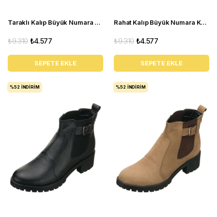
Taraklı Kalıp Büyük Numara Kadın BOT Ysm14 Siyah
Rahat Kalıp Büyük Numara Kadın BOT Ysm14 Kahve
₺9.310
₺4.577
₺9.310
₺4.577
SEPETE EKLE
SEPETE EKLE
%52
İNDIRIM
%52
İNDIRIM