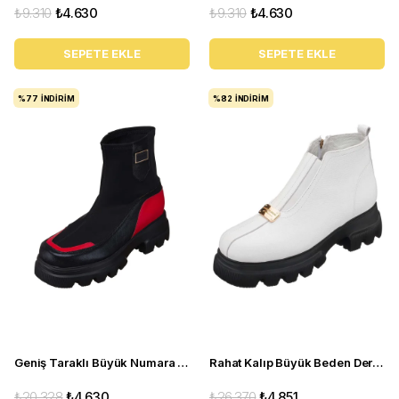
₺9.310
₺4.630
₺9.310
₺4.630
SEPETE EKLE
SEPETE EKLE
%77
İNDIRIM
%82
İNDIRIM
Geniş Taraklı Büyük Numara Kadın BOT Gaye0605 siyah
Rahat Kalıp Büyük Beden Deri Kadın Bot GS1313 Beyaz
₺20.328
₺4.630
₺26.370
₺4.851