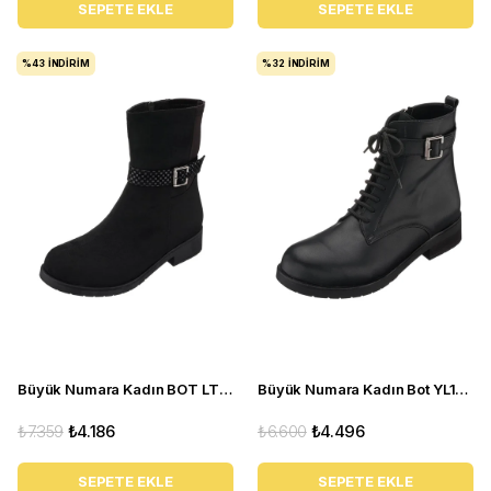
SEPETE EKLE
SEPETE EKLE
%43
İNDIRIM
%32
İNDIRIM
Büyük Numara Kadın BOT LTF78 Siyah Süet
Büyük Numara Kadın Bot YL1510 Siyah
₺7.359
₺4.186
₺6.600
₺4.496
SEPETE EKLE
SEPETE EKLE