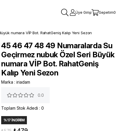
Üye Girişi
Sepetim
0
üyük numara VİP Bot. RahatGeniş Kalıp Yeni Sezon
45 46 47 48 49 Numaralarda Su
Geçirmez nubuk Özel Seri Büyük
numara VİP Bot. RahatGeniş
Kalıp Yeni Sezon
Marka
:
iriadam
0.0
Toplam Stok Adedi
:
0
%
17
İNDIRIM
₺479
₺575