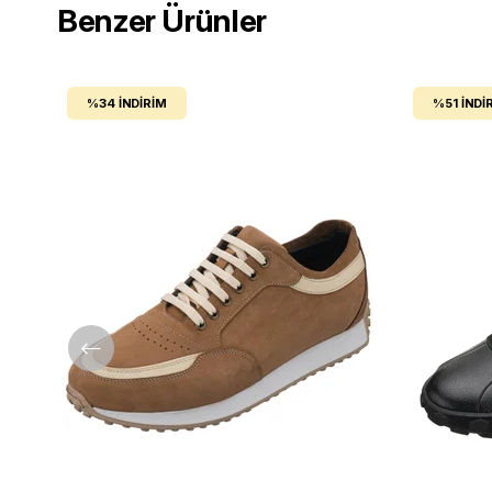
Benzer Ürünler
%34
İNDIRIM
%51
İNDI