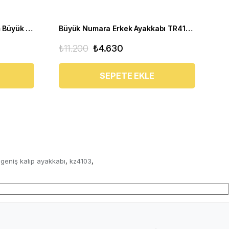
ZU1840 Siyah Deri 4 Mevsim Büyük Numara Üst Kalite Erkek Ayakkabısı
Büyük Numara Erkek Ayakkabı TR4113 Siyah
₺11.200
₺4.630
₺8
SEPETE EKLE
geniş kalıp ayakkabı
kz4103
,
,