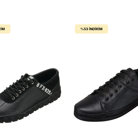
RIM
%53
İNDIRIM