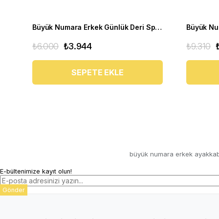
Büyük Numara Erkek Günlük Deri Spor Ayakkabı - YC2023 Kum
₺6.000
₺3.944
₺9.310
SEPETE EKLE
büyük numara erkek ayakkab
E-bültenimize kayıt olun!
Gönder