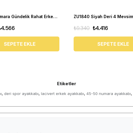
Büyük Numara Gündelik Rahat Erkek Spor Ayakkabı - YMR141 Siyah
₺4.566
₺9.340
₺4.416
SEPETE EKLE
SEPETE EKLE
Etiketler
ı
deri spor ayakkabı
lacivert erkek ayakkabı
45-50 numara ayakkabı
,
,
,
,