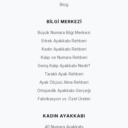
Blog
İriadam.com’da doğru numara, doğru kalıp ve doğru tarzı bir arada
bulabilir; büyük numara ayakkabı seçimini daha güvenli hale
getirebilirsiniz.
BİLGİ MERKEZİ
Erkek Numara Seçeneklerini İncele
Büyük Numara Bilgi Merkezi
İlgili numara sayfalarına hızlıca ulaşmak için aşağıdaki bağlantıları
kullanabilirsiniz.
Erkek Ayakkabı Rehberi
45 Numara Erkek Ayakkabı
Kadın Ayakkabı Rehberi
46 Numara Erkek Ayakkabı
Kalıp ve Numara Rehberi
47 Numara Erkek Ayakkabı
Geniş Kalıp Ayakkabı Nedir?
48 Numara Erkek Ayakkabı
Taraklı Ayak Rehberi
49 Numara Erkek Ayakkabı
Ayak Ölçüsü Alma Rehberi
50 Numara Erkek Ayakkabı
Ortopedik Ayakkabı Gerçeği
Fabrikasyon vs. Özel Üretim
KADIN AYAKKABI
40 Numara Ayakkabı