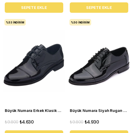
SEPETE EKLE
SEPETE EKLE
%53
İNDIRIM
%50
İNDIRIM
Büyük Numara Erkek Klasik Kundura - NV1945 Siyah Rugan
Büyük Numara Siyah Rugan Erkek Klasik Ayakkabı NV1088
₺9.800
₺4.630
₺9.800
₺4.930