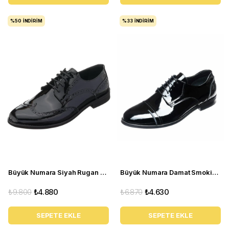
%50
İNDIRIM
%33
İNDIRIM
Büyük Numara Siyah Rugan Erkek Klasik Ayakkabı NR1958
Büyük Numara Damat Smokin Erkek Ayakkabısı CS1365 Siyah
₺9.800
₺4.880
₺6.870
₺4.630
SEPETE EKLE
SEPETE EKLE