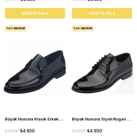
SEPETE EKLE
SEPETE EKLE
%53
İNDIRIM
%50
İNDIRIM
Büyük Numara Klasik Erkek Ayakkabı - KD0695 Siyah Rugan
Büyük Numara Siyah Rugan Erkek Damatlık ve Smokin Ayakkabısı NV1086
₺9.800
₺4.630
₺9.800
₺4.930