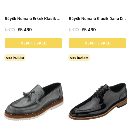
Büyük Numara Erkek Klasik Deri Açma Ayakkabı - YKP1088 Kahverengi
Büyük Numara Klasik Dana Derisi Erkek Ayakkabısı - YKP1088 Bordo Açma
₺8.100
₺5.489
₺8.100
₺5.489
SEPETE EKLE
SEPETE EKLE
%52
İNDIRIM
%50
İNDIRIM