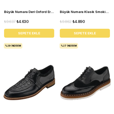
Büyük Numara Deri Oxford Erkek Ayakkabı - ALP76 Gri
Büyük Numara Klasik Smokin Ayakkabısı - GS1905 Siyah Rugan
₺9.637
₺4.630
₺9.862
₺4.890
SEPETE EKLE
SEPETE EKLE
%29
İNDIRIM
%27
İNDIRIM