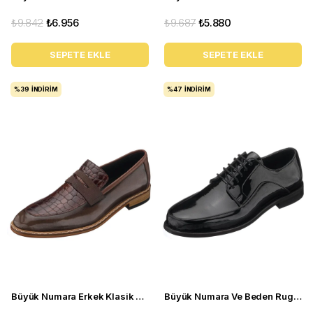
₺9.842
₺6.956
₺9.687
₺5.880
SEPETE EKLE
SEPETE EKLE
%39
İNDIRIM
%47
İNDIRIM
Büyük Numara Erkek Klasik Ayakkabı - Tr121 Kahverengi
Büyük Numara Ve Beden Rugan Erkek Klasik Ayakkabı - NV2126R