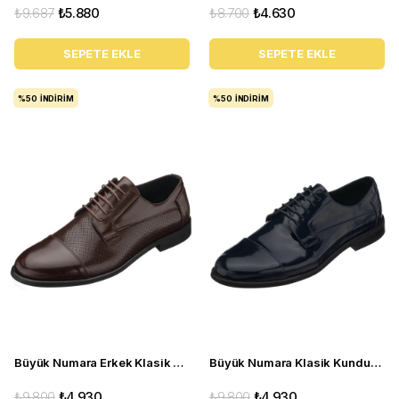
₺9.687
₺5.880
₺8.700
₺4.630
SEPETE EKLE
SEPETE EKLE
%50
İNDIRIM
%50
İNDIRIM
Büyük Numara Erkek Klasik Ayakkabı - NV1088 Kahverengi
Büyük Numara Klasik Kundura - NV1088 Koyu Lacivert
₺9.800
₺4.930
₺9.800
₺4.930