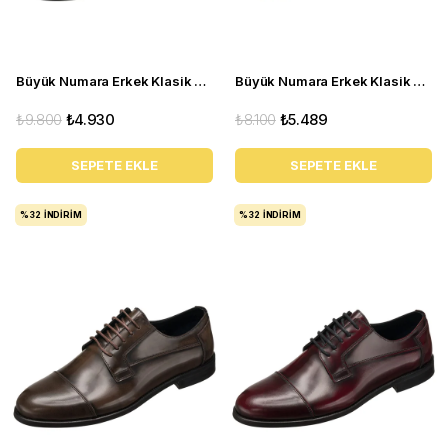
Büyük Numara Erkek Klasik Ayakkabı - NV1088 Kahve Açma
Büyük Numara Erkek Klasik Ayakkabı - YKP1088 Taba
₺9.800
₺4.930
₺8.100
₺5.489
SEPETE EKLE
SEPETE EKLE
%32
İNDIRIM
%32
İNDIRIM