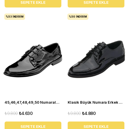
SEPETE EKLE
SEPETE EKLE
%53
İNDIRIM
%50
İNDIRIM
45,46,47,48,49,50 Numaralarda NV1911 Siyah Rugan Erkek Ayakkabısı
Klasik Büyük Numara Erkek Ayakkabı - NR1954 Siyah Rugan
₺9.800
₺4.630
₺9.800
₺4.880
SEPETE EKLE
SEPETE EKLE