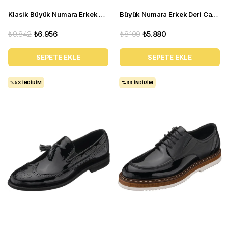
Klasik Büyük Numara Erkek Deri Ayakkabı - P20213 Siyah
Büyük Numara Erkek Deri Casual Ayakkabı - ALP23 siyah
₺9.842
₺6.956
₺8.100
₺5.880
SEPETE EKLE
SEPETE EKLE
%53
İNDIRIM
%33
İNDIRIM