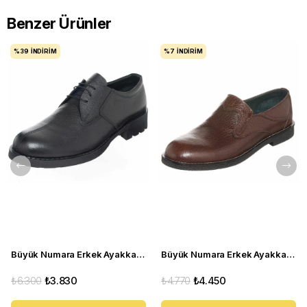
Benzer Ürünler
%39
İNDIRIM
%7
İNDIRIM
Büyük Numara Erkek Ayakkabı S946 Siyah Deri
Büyük Numara Erkek Ayakkabı CS941 Kahve
₺6.300
₺3.830
₺4.770
₺4.450