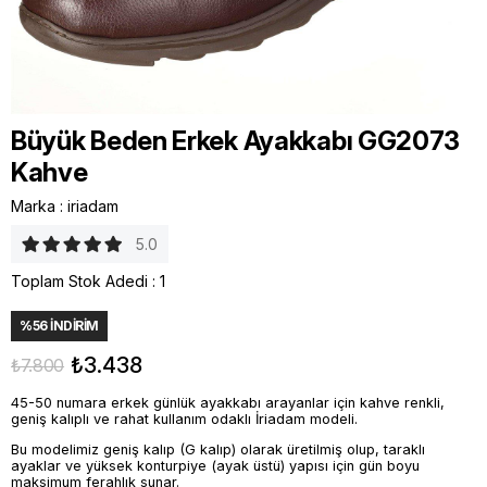
Büyük Beden Erkek Ayakkabı GG2073
Kahve
Marka
:
iriadam
5.0
Toplam Stok Adedi
:
1
%
56
İNDIRIM
₺3.438
₺7.800
45-50 numara erkek günlük ayakkabı arayanlar için kahve renkli,
geniş kalıplı ve rahat kullanım odaklı İriadam modeli.
Bu modelimiz geniş kalıp (G kalıp) olarak üretilmiş olup, taraklı
ayaklar ve yüksek konturpiye (ayak üstü) yapısı için gün boyu
maksimum ferahlık sunar.