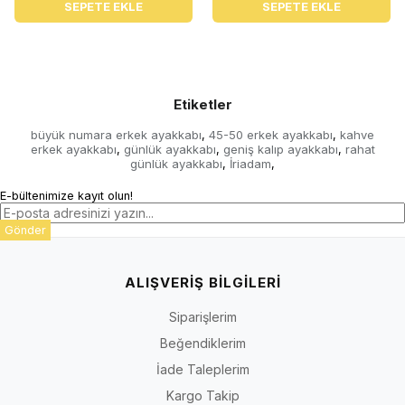
SEPETE EKLE
SEPETE EKLE
Etiketler
büyük numara erkek ayakkabı
45-50 erkek ayakkabı
kahve
,
,
erkek ayakkabı
günlük ayakkabı
geniş kalıp ayakkabı
rahat
,
,
,
günlük ayakkabı
İriadam
,
,
E-bültenimize kayıt olun!
Gönder
ALIŞVERİŞ BİLGİLERİ
Siparişlerim
Beğendiklerim
İade Taleplerim
Kargo Takip