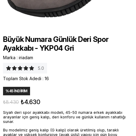
Büyük Numara Günlük Deri Spor
Ayakkabı - YKP04 Gri
Marka
:
iriadam
5.0
Toplam Stok Adedi
:
16
%
45
İNDIRIM
₺4.630
₺8.430
Siyah deri spor ayakkabı modeli, 45-50 numara erkek ayakkabı
arayanlar için geniş kalıp, deri konforu ve günlük kullanım rahatlığı
sunar.
Bu modelimiz geniş kalıp (G kalıp) olarak üretilmiş olup, taraklı
ayaklar ve yüksek konturpiye (ayak üstü) yapısı için gün boyu