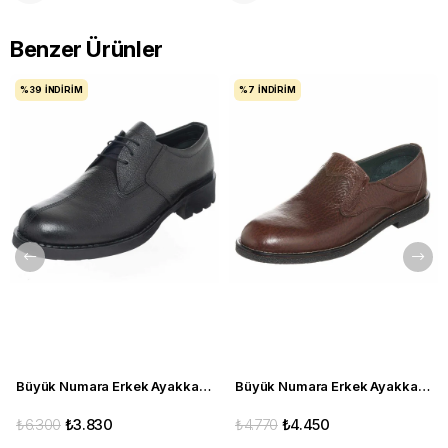
Benzer Ürünler
%39
İNDIRIM
%7
İNDIRIM
Büyük Numara Erkek Ayakkabı S946 Siyah Deri
Büyük Numara Erkek Ayakkabı CS941 Kahve
₺6.300
₺3.830
₺4.770
₺4.450