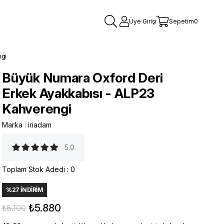
Üye Girişi
Sepetim
0
ngi
Büyük Numara Oxford Deri
Erkek Ayakkabısı - ALP23
Kahverengi
Marka
:
iriadam
5.0
Toplam Stok Adedi
:
0
%
27
İNDIRIM
₺5.880
₺8.100