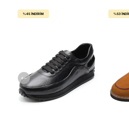
%45
İNDIRIM
%53
İNDI