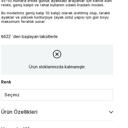
45-50 numara erkek günlük ayakkabı arayanlar için kahve kum
renkli, geniş kalıplı ve rahat kullanım odaklı İriadam modeli.
Bu modelimiz geniş kalıp (G kalıp) olarak üretilmiş olup, taraklı
ayaklar ve yüksek konturpiye (ayak üstü) yapısı için gün boyu
maksimum ferahlık sunar.
₺622
`den başlayan taksitlerle
Ürün stoklarımızda kalmamıştır.
Renk
Ürün Özellikleri