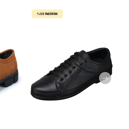
%53
İNDIRIM