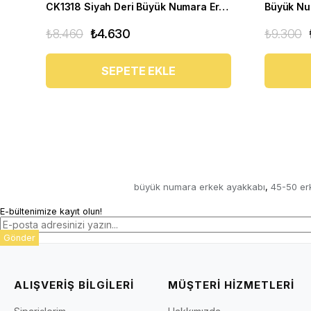
CK1318 Siyah Deri Büyük Numara Erkek Spor Ayakkabı
₺8.460
₺4.630
₺9.300
SEPETE EKLE
büyük numara erkek ayakkabı
45-50 er
,
E-bültenimize kayıt olun!
Gönder
ALIŞVERİŞ BİLGİLERİ
MÜŞTERİ HİZMETLERİ