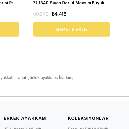
PAŞA103 Tarçın Süet Dana Derisi Esnek rahagt Termo Taban Rahat Geniş Konforlu Taban. ÖZEL Seri.
ZU1840 Siyah Deri 4 Mevsim Büyük Numara Üst Kalite Erkek Ayakkabısı
₺9.340
₺4.416
₺1
SEPETE EKLE
ayakkabı
rahat günlük ayakkabı
İriadam
,
,
,
ERKEK AYAKKABI
KOLEKSİYONLAR