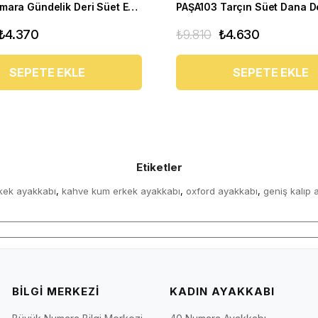
Büyük Numara Gündelik Deri Süet Erkek Ayakkabı - Utkan24 Tarçın
₺4.370
₺9.810
₺4.630
SEPETE EKLE
SEPETE EKLE
Etiketler
kek ayakkabı
kahve kum erkek ayakkabı
oxford ayakkabı
geniş kalıp 
,
,
,
BİLGİ MERKEZİ
KADIN AYAKKABI