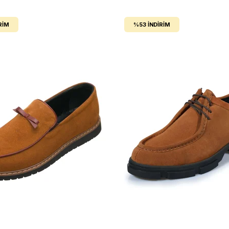
RIM
%53
İNDIRIM