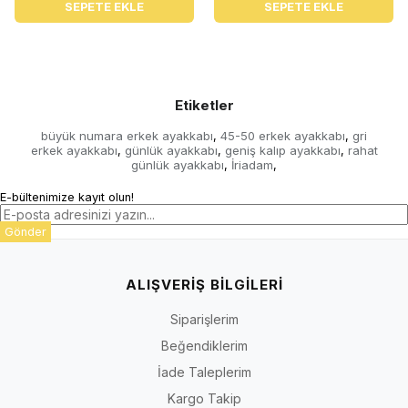
SEPETE EKLE
SEPETE EKLE
Etiketler
büyük numara erkek ayakkabı
45-50 erkek ayakkabı
gri
,
,
erkek ayakkabı
günlük ayakkabı
geniş kalıp ayakkabı
rahat
,
,
,
günlük ayakkabı
İriadam
,
,
E-bültenimize kayıt olun!
Gönder
ALIŞVERİŞ BİLGİLERİ
Siparişlerim
Beğendiklerim
İade Taleplerim
Kargo Takip