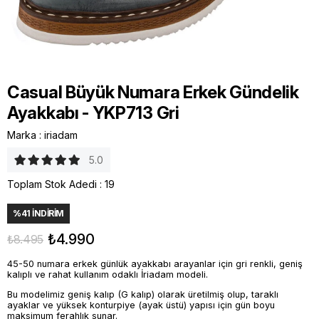
Casual Büyük Numara Erkek Gündelik
Ayakkabı - YKP713 Gri
Marka
:
iriadam
5.0
Toplam Stok Adedi
:
19
%
41
İNDIRIM
₺4.990
₺8.495
45-50 numara erkek günlük ayakkabı arayanlar için gri renkli, geniş
kalıplı ve rahat kullanım odaklı İriadam modeli.
Bu modelimiz geniş kalıp (G kalıp) olarak üretilmiş olup, taraklı
ayaklar ve yüksek konturpiye (ayak üstü) yapısı için gün boyu
maksimum ferahlık sunar.