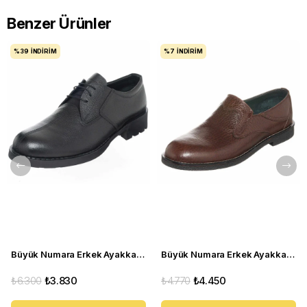
Benzer Ürünler
%39
İNDIRIM
%7
İNDIRIM
Büyük Numara Erkek Ayakkabı S946 Siyah Deri
Büyük Numara Erkek Ayakkabı CS941 Kahve
₺6.300
₺3.830
₺4.770
₺4.450