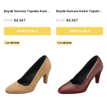
Büyük Numara Topuklu Kadın Ayakkabı AYS7986 Siyah
Büyük Numara Kadın Topuklu Ayakkabı AYS7986 Kırmızı
₺7.410
₺4.347
₺7.410
₺4.347
SEPETE EKLE
SEPETE EKLE
%41
İNDIRIM
%41
İNDIRIM