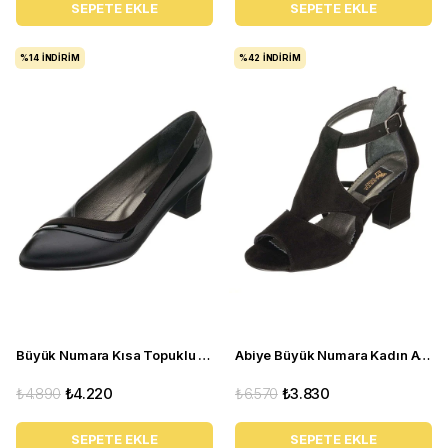
SEPETE EKLE
SEPETE EKLE
%14
İNDIRIM
%42
İNDIRIM
Büyük Numara Kısa Topuklu Kadın Stiletto KDR1308 Siyah
Abiye Büyük Numara Kadın Ayakkabı NR1632 Siyah
₺4.890
₺4.220
₺6.570
₺3.830
SEPETE EKLE
SEPETE EKLE