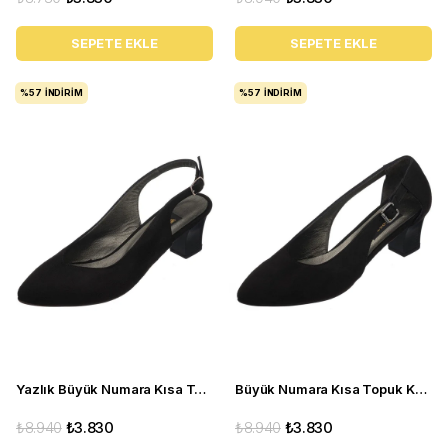
SEPETE EKLE
SEPETE EKLE
%57
İNDIRIM
%57
İNDIRIM
Yazlık Büyük Numara Kısa Topuk Kadın Ayakkabı LTF00131 Siyah
Büyük Numara Kısa Topuk Kadın Ayakkabı LTF00121 Siyah
₺8.940
₺3.830
₺8.940
₺3.830