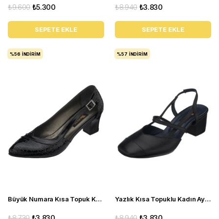
₺9.600
₺5.300
₺8.940
₺3.830
SEPETE EKLE
SEPETE EKLE
%56
İNDIRIM
%57
İNDIRIM
Büyük Numara Kısa Topuk Kadın Ayakkabı LTF00151 siyah
Yazlık Kısa Topuklu Kadın Ayakkabı LTF00141 Siyah
₺8.730
₺3.830
₺8.940
₺3.830