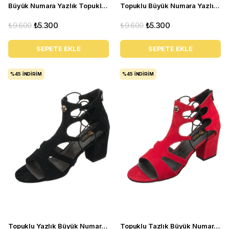
Büyük Numara Yazlık Topuklu Kadın Ayakkabı HTC70 Yılan Baskı
Topuklu Büyük Numara Yazlık Kadın Ayakkabı HTC70 Tarçın
₺9.600
₺5.300
₺9.600
₺5.300
SEPETE EKLE
SEPETE EKLE
%45
İNDIRIM
%45
İNDIRIM
Topuklu Yazlık Büyük Numara Kadın Ayakkabı HTC70 Siyah
Topuklu Tazlık Büyük Numara Kadın Ayakkabı HTC70 Kirmizi