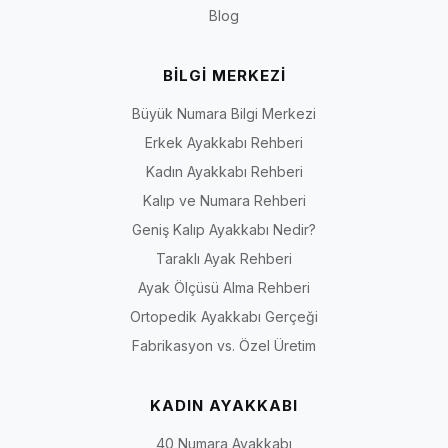
Blog
İriadam.com’da doğru numara, doğru kalıp ve doğru tarzı bir arada
bulabilir; büyük numara ayakkabı seçimini daha güvenli hale
getirebilirsiniz.
BİLGİ MERKEZİ
Kadın Numara Seçeneklerini İncele
Büyük Numara Bilgi Merkezi
İlgili numara sayfalarına hızlıca ulaşmak için aşağıdaki bağlantıları
kullanabilirsiniz.
Erkek Ayakkabı Rehberi
40 Numara Kadın Ayakkabı
Kadın Ayakkabı Rehberi
41 Numara Kadın Ayakkabı
Kalıp ve Numara Rehberi
42 Numara Kadın Ayakkabı
Geniş Kalıp Ayakkabı Nedir?
43 Numara Kadın Ayakkabı
Taraklı Ayak Rehberi
44 Numara Kadın Ayakkabı
Ayak Ölçüsü Alma Rehberi
Ortopedik Ayakkabı Gerçeği
Fabrikasyon vs. Özel Üretim
KADIN AYAKKABI
40 Numara Ayakkabı