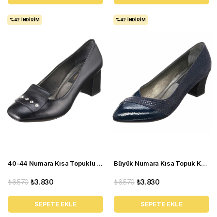
%42
İNDIRIM
%42
İNDIRIM
40-44 Numara Kısa Topuklu Siyah Kadın Stiletto Ayakkabı M.F1617
Büyük Numara Kısa Topuk Kadın Stiletto Ayakkabı KDR1717 Lacivert
₺6.570
₺3.830
₺6.570
₺3.830
SEPETE EKLE
SEPETE EKLE