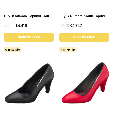
Büyük numara Topuklu Kadın Ayakkabı ECE77 Kirmizi
Büyük Numara Kadın Topuklu Ayakkabı AYS7986 siyah
₺7.500
₺4.416
₺7.410
₺4.347
SEPETE EKLE
SEPETE EKLE
%41
İNDIRIM
%41
İNDIRIM