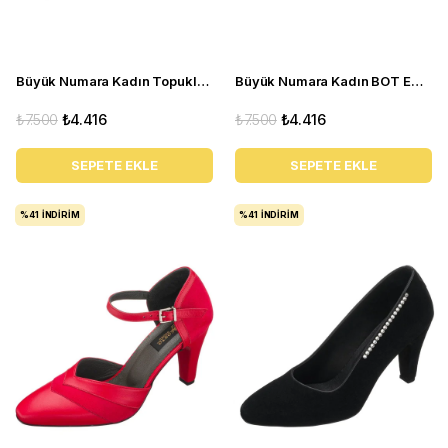
Büyük Numara Kadın Topuklu Ayakkabı ECE77 Siyah
Büyük Numara Kadın BOT ECE77 Siyah Rugan
₺7.500
₺4.416
₺7.500
₺4.416
SEPETE EKLE
SEPETE EKLE
%41
İNDIRIM
%41
İNDIRIM