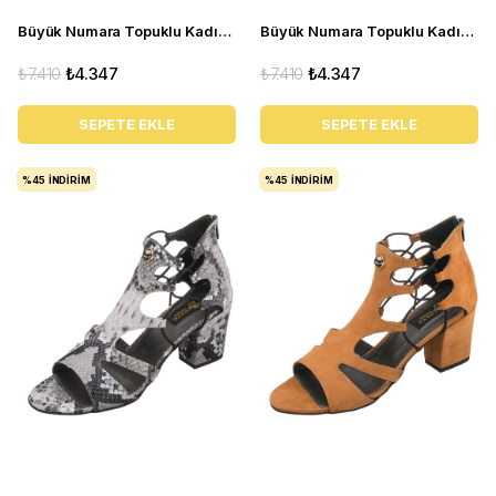
Büyük Numara Topuklu Kadın Ayakkabı AYS7986 Kum
Büyük Numara Topuklu Kadın Ayakkabı AYS7986 Kahve
₺7.410
₺4.347
₺7.410
₺4.347
SEPETE EKLE
SEPETE EKLE
%45
İNDIRIM
%45
İNDIRIM