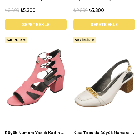
₺9.600
₺5.300
₺9.600
₺5.300
SEPETE EKLE
SEPETE EKLE
%45
İNDIRIM
%57
İNDIRIM
Büyük Numara Yazlık Kadın Topuklu Ayakkabı HTC70 Pembe
Kısa Topuklu Büyük Numara Kadın Stiletto LTF00161 Beyaz