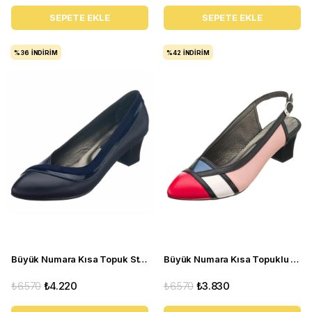
SEPETE EKLE
SEPETE EKLE
%36
İNDIRIM
%42
İNDIRIM
Büyük Numara Kısa Topuk Stiletto KDR1308 Lacivert
Büyük Numara Kısa Topuklu Kadın Stiletto ND97 Çok renkli
₺6.570
₺4.220
₺6.570
₺3.830