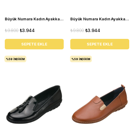
Büyük Numara Kadın Ayakkabı Babet MYG0403 siyah R
Büyük Numara Kadın Ayakkabı Babet MYG0403 siyah D
₺9.800
₺3.944
₺9.800
₺3.944
SEPETE EKLE
SEPETE EKLE
%59
İNDIRIM
%59
İNDIRIM