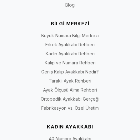
Blog
İriadam.com’da doğru numara, doğru kalıp ve doğru tarzı bir arada
bulabilir; büyük numara ayakkabı seçimini daha güvenli hale
getirebilirsiniz.
BİLGİ MERKEZİ
Kadın Numara Seçeneklerini İncele
Büyük Numara Bilgi Merkezi
İlgili numara sayfalarına hızlıca ulaşmak için aşağıdaki bağlantıları
kullanabilirsiniz.
Erkek Ayakkabı Rehberi
40 Numara Kadın Ayakkabı
Kadın Ayakkabı Rehberi
41 Numara Kadın Ayakkabı
Kalıp ve Numara Rehberi
42 Numara Kadın Ayakkabı
Geniş Kalıp Ayakkabı Nedir?
43 Numara Kadın Ayakkabı
Taraklı Ayak Rehberi
44 Numara Kadın Ayakkabı
Ayak Ölçüsü Alma Rehberi
Ortopedik Ayakkabı Gerçeği
Fabrikasyon vs. Özel Üretim
KADIN AYAKKABI
40 Numara Ayakkabı