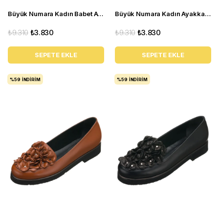
Büyük Numara Kadın Babet Ayakkabı R8086 Gri
Büyük Numara Kadın Ayakkabı R4014 Siyah
₺9.310
₺3.830
₺9.310
₺3.830
SEPETE EKLE
SEPETE EKLE
%59
İNDIRIM
%59
İNDIRIM