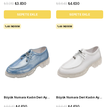
₺9.310
₺3.830
₺8.640
₺4.630
SEPETE EKLE
SEPETE EKLE
%46
İNDIRIM
%46
İNDIRIM
Büyük Numara Kadın Deri Ayakkabı PASA103-1 Buz Mavi
Büyük Numara Deri Kadın Ayakkabı PASA103-1 Beyaz
₺8.640
₺4.630
₺8.640
₺4.630