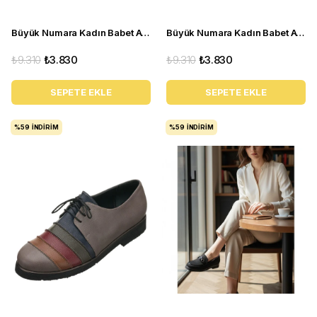
Büyük Numara Kadın Babet Ayakkabı R8210- Siyah Rugan
Büyük Numara Kadın Babet Ayakkabı PR4411 Taba
₺9.310
₺3.830
₺9.310
₺3.830
SEPETE EKLE
SEPETE EKLE
%59
İNDIRIM
%59
İNDIRIM