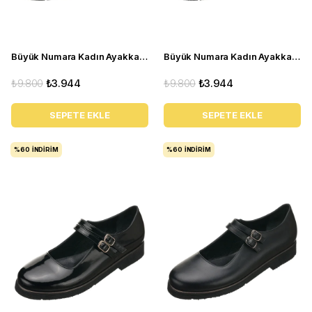
Büyük Numara Kadın Ayakkabı Babet MYG2002 siyah R
Büyük Numara Kadın Ayakkabı Babet MYG2002 siyah D
₺9.800
₺3.944
₺9.800
₺3.944
SEPETE EKLE
SEPETE EKLE
%60
İNDIRIM
%60
İNDIRIM