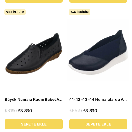
%53
İNDIRIM
%42
İNDIRIM
Büyük Numara Kadın Babet Ayakkabı PR 2211 Siyah
41-42-43-44 Numaralarda A1357 Lacivert Lastikli Ortopedik Rahat Taban Günlük Büyük Numara Kadın Ayakkabı
₺8.190
₺3.830
₺6.570
₺3.830
SEPETE EKLE
SEPETE EKLE