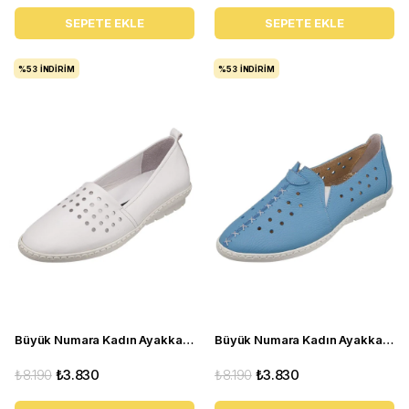
SEPETE EKLE
SEPETE EKLE
%53
İNDIRIM
%53
İNDIRIM
Büyük Numara Kadın Ayakkabı Babet PR 3311 beyaz
Büyük Numara Kadın Ayakkabı Babet PR 2211 mavi
₺8.190
₺3.830
₺8.190
₺3.830