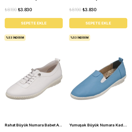
₺8.190
₺3.830
₺8.190
₺3.830
SEPETE EKLE
SEPETE EKLE
%53
İNDIRIM
%53
İNDIRIM
Rahat Büyük Numara Babet Ayakkabı Pr 5511 Beyaz
Yumuşak Büyük Numara Kadın Babet Ayakkabı PR 4411 mavi