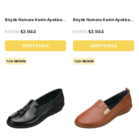
Büyük Numara Kadın Ayakkabı Babet MYG0403 siyah R
Büyük Numara Kadın Ayakkabı Babet MYG0403 siyah D
₺9.800
₺3.944
₺9.800
₺3.944
SEPETE EKLE
SEPETE EKLE
%59
İNDIRIM
%59
İNDIRIM