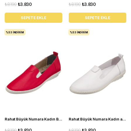
₺8.190
₺3.830
₺8.190
₺3.830
SEPETE EKLE
SEPETE EKLE
%53
İNDIRIM
%53
İNDIRIM
Rahat Büyük Numara Kadın Babet Ayakkabı PR 4411 Kırmızı
Rahat Büyük Numara Kadın ayakkabı Babet PR 4411 beyaz
₺8.190
₺3.830
₺8.190
₺3.830