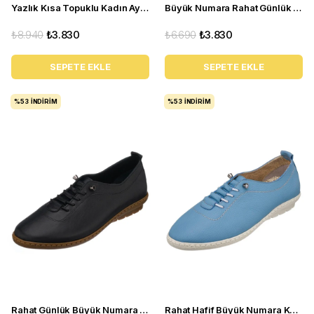
Yazlık Kısa Topuklu Kadın Ayakkabı LTF00141 Siyah
Büyük Numara Rahat Günlük Kadın Ayakkabı PR 5511 Kırmızı
₺8.940
₺3.830
₺6.690
₺3.830
SEPETE EKLE
SEPETE EKLE
%53
İNDIRIM
%53
İNDIRIM
Rahat Günlük Büyük Numara Kadın Ayakkabı PR 5511 Siyah
Rahat Hafif Büyük Numara Kadın Babet Ayakkabı Pr 5511 Mavi