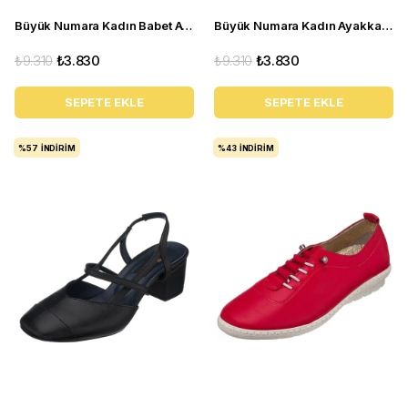
Büyük Numara Kadın Babet Ayakkabı R8086 Gri
Büyük Numara Kadın Ayakkabı R4014 Siyah
₺9.310
₺3.830
₺9.310
₺3.830
SEPETE EKLE
SEPETE EKLE
%57
İNDIRIM
%43
İNDIRIM