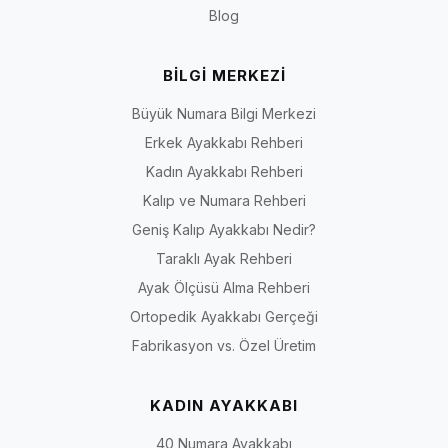
Blog
İriadam.com’da doğru numara, doğru kalıp ve doğru tarzı bir arada
bulabilir; büyük numara ayakkabı seçimini daha güvenli hale
getirebilirsiniz.
BİLGİ MERKEZİ
Kadın Numara Seçeneklerini İncele
Büyük Numara Bilgi Merkezi
İlgili numara sayfalarına hızlıca ulaşmak için aşağıdaki bağlantıları
kullanabilirsiniz.
Erkek Ayakkabı Rehberi
40 Numara Kadın Ayakkabı
Kadın Ayakkabı Rehberi
41 Numara Kadın Ayakkabı
Kalıp ve Numara Rehberi
42 Numara Kadın Ayakkabı
Geniş Kalıp Ayakkabı Nedir?
43 Numara Kadın Ayakkabı
Taraklı Ayak Rehberi
44 Numara Kadın Ayakkabı
Ayak Ölçüsü Alma Rehberi
Ortopedik Ayakkabı Gerçeği
Fabrikasyon vs. Özel Üretim
KADIN AYAKKABI
40 Numara Ayakkabı