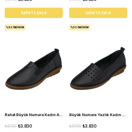
SEPETE EKLE
SEPETE EKLE
%53
İNDIRIM
%53
İNDIRIM
Rahat Büyük Numara Kadın Ayakkabı PR 4411 Siyah
Büyük Numara Yazlık Kadın Babet Ayakkabı PR 3311 Siyah
₺8.190
₺3.830
₺8.190
₺3.830