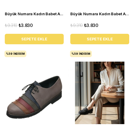
Büyük Numara Kadın Babet Ayakkabı R8210- Siyah Rugan
Büyük Numara Kadın Babet Ayakkabı PR4411 Taba
₺9.310
₺3.830
₺9.310
₺3.830
SEPETE EKLE
SEPETE EKLE
%59
İNDIRIM
%59
İNDIRIM