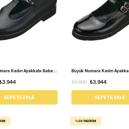
Büyük Numara Kadın Ayakkabı Babet MYG2002 siyah D
₺3.944
₺9.800
₺3.944
SEPETE EKLE
SEPETE EKLE
RIM
%59
İNDIRIM