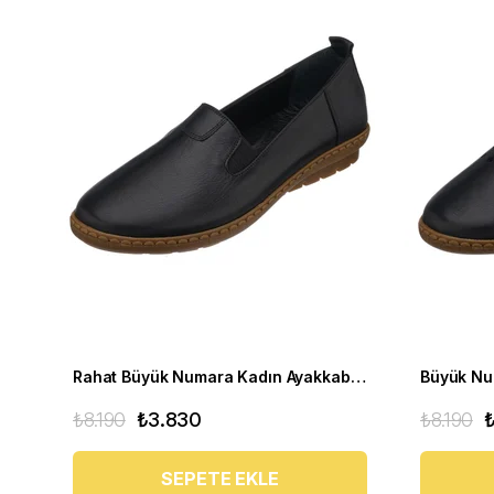
Rahat Büyük Numara Kadın Ayakkabı PR 4411 Siyah
₺8.190
₺3.830
₺8.190
SEPETE EKLE