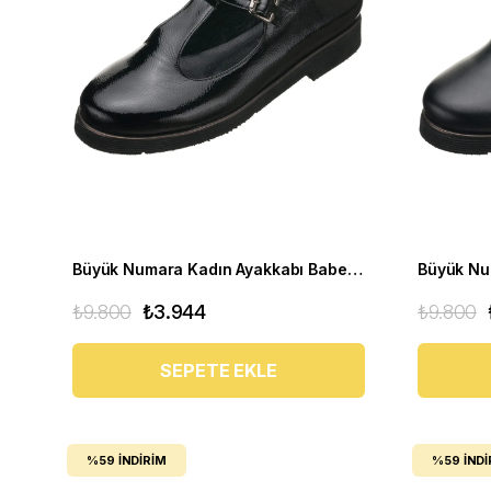
Büyük Numara Kadın Ayakkabı Babet MYG2002 siyah R
₺9.800
₺3.944
₺9.800
SEPETE EKLE
%59
İNDIRIM
%59
İNDI