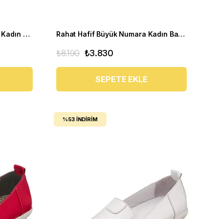
Rahat Günlük Büyük Numara Kadın Ayakkabı PR 5511 Siyah
Rahat Hafif Büyük Numara Kadın Babet Ayakkabı Pr 5511 Mavi
₺8.190
₺3.830
SEPETE EKLE
%53
İNDIRIM