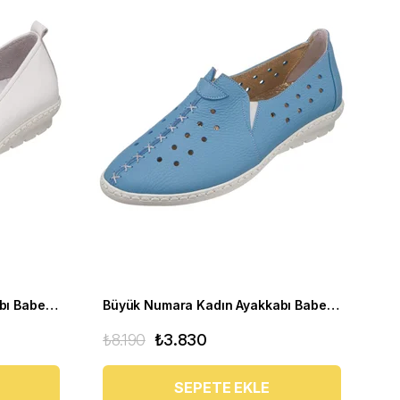
Büyük Numara Kadın Ayakkabı Babet PR 3311 beyaz
Büyük Numara Kadın Ayakkabı Babet PR 2211 mavi
₺8.190
₺3.830
SEPETE EKLE