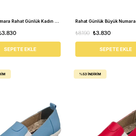
Büyük Numara Rahat Günlük Kadın Ayakkabı PR 5511 Kırmızı
₺3.830
₺8.190
₺3.830
SEPETE EKLE
SEPETE EKLE
RIM
%53
İNDIRIM