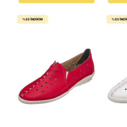
%53
İNDIRIM
%53
İNDI