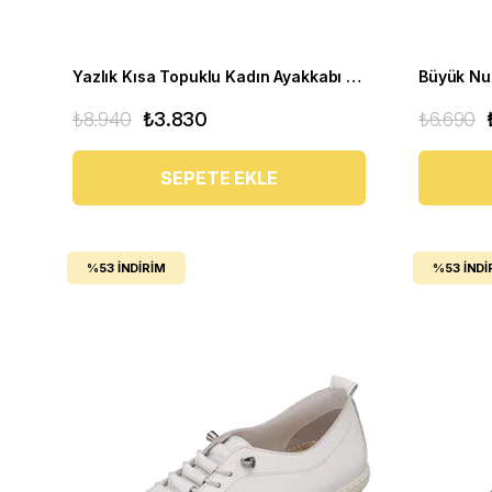
Yazlık Kısa Topuklu Kadın Ayakkabı LTF00141 Siyah
₺8.940
₺3.830
₺6.690
SEPETE EKLE
%53
İNDIRIM
%53
İNDI