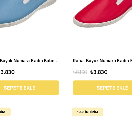
Yumuşak Büyük Numara Kadın Babet Ayakkabı PR 4411 mavi
₺3.830
₺8.190
₺3.830
SEPETE EKLE
SEPETE EKLE
RIM
%53
İNDIRIM