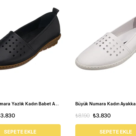
Büyük Numara Yazlık Kadın Babet Ayakkabı PR 3311 Siyah
₺3.830
₺8.190
₺3.830
SEPETE EKLE
SEPETE EKLE