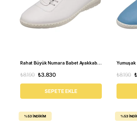
Rahat Büyük Numara Babet Ayakkabı Pr 5511 Beyaz
₺8.190
₺3.830
₺8.190
SEPETE EKLE
%53
İNDIRIM
%53
İNDI