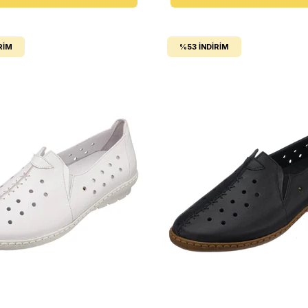
RIM
%53
İNDIRIM