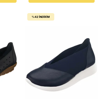
%42
İNDIRIM