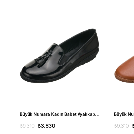
Büyük Numara Kadın Babet Ayakkabı R8210- Siyah Rugan
₺9.310
₺3.830
₺9.310