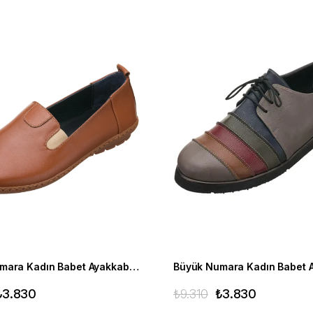
Büyük Numara Kadın Babet Ayakkabı PR4411 Taba
₺3.830
₺9.310
₺3.830