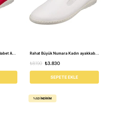
Rahat Büyük Numara Kadın Babet Ayakkabı PR 4411 Kırmızı
Rahat Büyük Numara Kadın ayakkabı Babet PR 4411 beyaz
₺8.190
₺3.830
SEPETE EKLE
%53
İNDIRIM