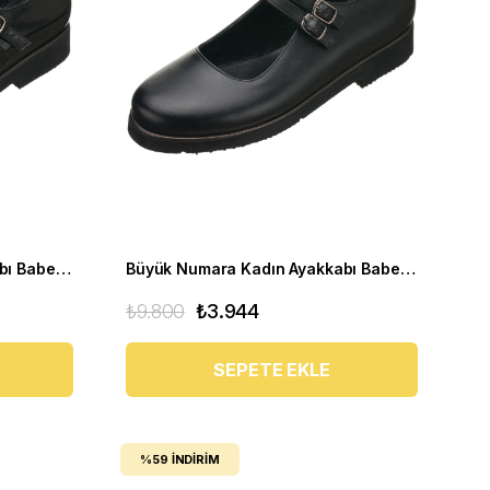
Büyük Numara Kadın Ayakkabı Babet MYG0403 siyah R
Büyük Numara Kadın Ayakkabı Babet MYG0403 siyah D
₺9.800
₺3.944
SEPETE EKLE
%59
İNDIRIM