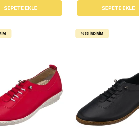
SEPETE EKLE
SEPETE EKLE
RIM
%53
İNDIRIM