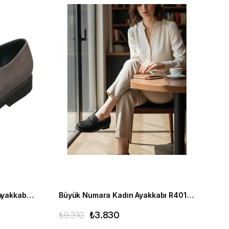
Büyük Numara Kadın Babet Ayakkabı R8086 Gri
Büyük Numara Kadın Ayakkabı R4014 Siyah
₺9.310
₺3.830