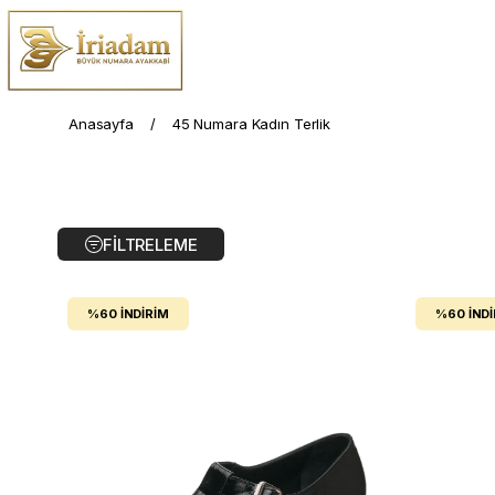
Anasayfa
45 Numara Kadın Terlik
FILTRELEME
%60
İNDIRIM
%60
İND