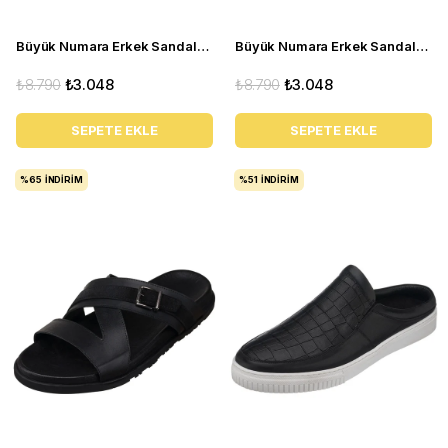
Büyük Numara Erkek Sandalet Terlik - PASA108 Lacivert
Büyük Numara Erkek Sandalet Terlik - PASA107 Lacivert
₺8.790
₺3.048
₺8.790
₺3.048
SEPETE EKLE
SEPETE EKLE
%65
İNDIRIM
%51
İNDIRIM