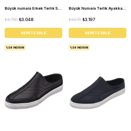
Büyük numara Erkek Terlik Sandalet - PASA107 Siyah
Büyük Numara Terlik Ayakkabı - CEM-01 Siyah
₺8.790
₺3.048
₺6.570
₺3.197
SEPETE EKLE
SEPETE EKLE
%58
İNDIRIM
%58
İNDIRIM