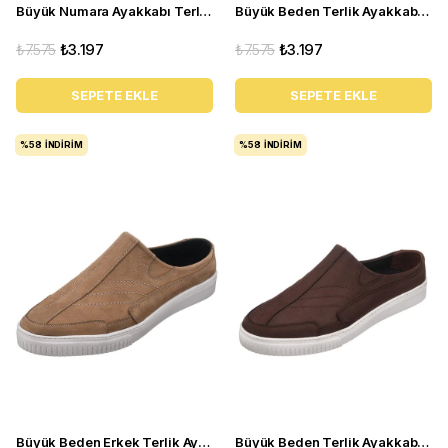
Büyük Numara Ayakkabı Terlik - Kley-01 Siyah
Büyük Beden Terlik Ayakkabı - Kley-01 Lacivert
₺7.575
₺3.197
₺7.575
₺3.197
SEPETE EKLE
SEPETE EKLE
%58
İNDIRIM
%58
İNDIRIM
Büyük Beden Erkek Terlik Ayakkabı - Kley-01 Kum
Büyük Beden Terlik Ayakkabı - Kley-01 Kahverengi