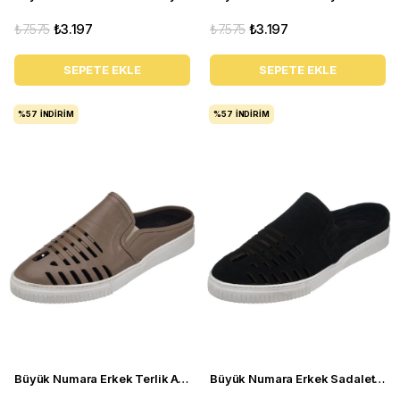
₺7.575
₺3.197
₺7.575
₺3.197
SEPETE EKLE
SEPETE EKLE
%57
İNDIRIM
%57
İNDIRIM
Büyük Numara Erkek Terlik Ayakkabı - Kaan-07 Vizon
Büyük Numara Erkek Sadalet Terlik Ayakkabı - Kaan-07 Siyah