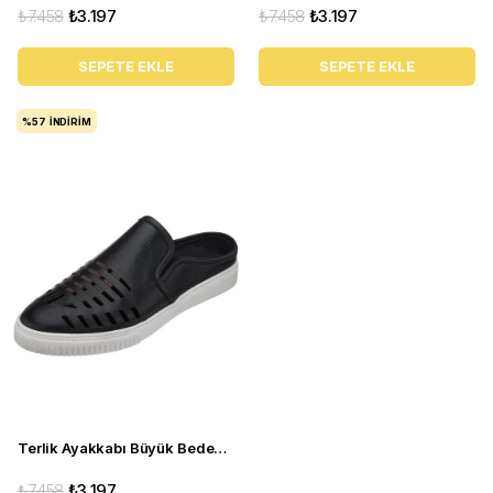
₺7.458
₺3.197
₺7.458
₺3.197
SEPETE EKLE
SEPETE EKLE
%57
İNDIRIM
Terlik Ayakkabı Büyük Beden - Kaan-07 Siyah Deri
₺7.458
₺3.197