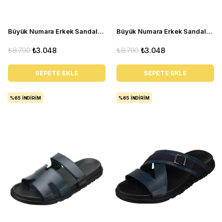
Büyük Numara Erkek Sandalet Terlik -PASA104 Bordo
Büyük Numara Erkek Sandalet Terlik - PASA108 Antrasit
₺8.790
₺3.048
₺8.790
₺3.048
SEPETE EKLE
SEPETE EKLE
%65
İNDIRIM
%65
İNDIRIM