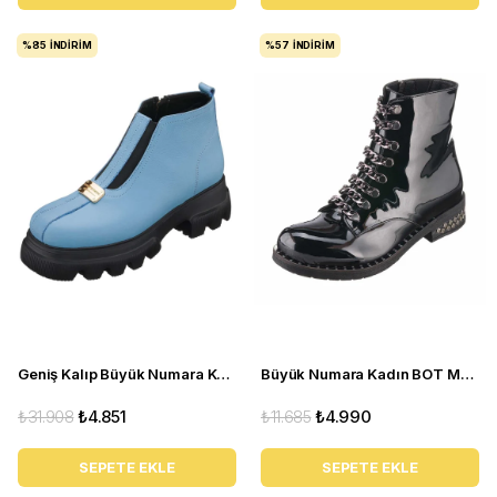
%85
İNDIRIM
%57
İNDIRIM
Geniş Kalıp Büyük Numara Kadın BOT GS1313 Bebe Mavi
Büyük Numara Kadın BOT MF1720 siyah rugan
₺31.908
₺4.851
₺11.685
₺4.990
SEPETE EKLE
SEPETE EKLE