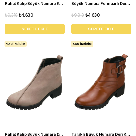
Rahat Kalıp Büyük Numara Kadın BOT YSM06 Siyah
Büyük Numara Fermuarlı Deri Kadın BOT YSM06 Kahve
₺9.310
₺4.630
₺9.310
₺4.630
SEPETE EKLE
SEPETE EKLE
%50
İNDIRIM
%50
İNDIRIM
Rahat Kalıp Büyük Numara Deri BOT Ysm06 Antrasit
Taraklı Büyük Numara Deri Kadın BOT YSM26 Taba