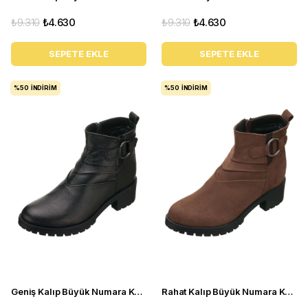
₺9.310
₺4.630
₺9.310
₺4.630
SEPETE EKLE
SEPETE EKLE
%50
İNDIRIM
%50
İNDIRIM
Geniş Kalıp Büyük Numara Kadın Bot YSM26 Siyah
Rahat Kalıp Büyük Numara Kadın BOT Ysm26 Kahve