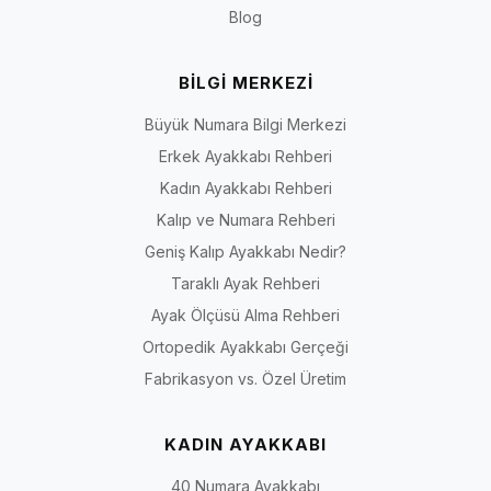
bulabilir; büyük numara ayakkabı seçimini daha güvenli hale
Blog
getirebilirsiniz.
Kadın Numara Seçeneklerini İncele
BİLGİ MERKEZİ
İlgili numara sayfalarına hızlıca ulaşmak için aşağıdaki bağlantıları
kullanabilirsiniz.
Büyük Numara Bilgi Merkezi
40 Numara Kadın Ayakkabı
Erkek Ayakkabı Rehberi
41 Numara Kadın Ayakkabı
Kadın Ayakkabı Rehberi
42 Numara Kadın Ayakkabı
Kalıp ve Numara Rehberi
43 Numara Kadın Ayakkabı
Geniş Kalıp Ayakkabı Nedir?
44 Numara Kadın Ayakkabı
Taraklı Ayak Rehberi
Ayak Ölçüsü Alma Rehberi
Ortopedik Ayakkabı Gerçeği
Fabrikasyon vs. Özel Üretim
KADIN AYAKKABI
40 Numara Ayakkabı