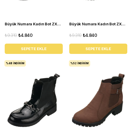
Büyük Numara Kadın Bot ZX5013 Siyah
Büyük Numara Kadın Bot ZX3013 Siyah
₺9.310
₺4.840
₺9.310
₺4.840
SEPETE EKLE
SEPETE EKLE
%48
İNDIRIM
%52
İNDIRIM