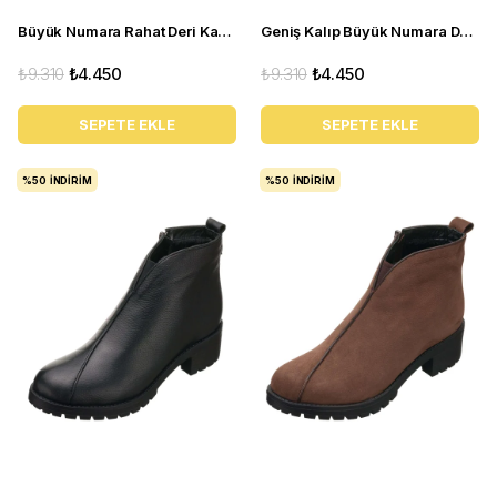
Büyük Numara Rahat Deri Kadın BOT YSM63 Siyah
Geniş Kalıp Büyük Numara Deri BOT YSM63 Kum
₺9.310
₺4.450
₺9.310
₺4.450
SEPETE EKLE
SEPETE EKLE
%50
İNDIRIM
%50
İNDIRIM