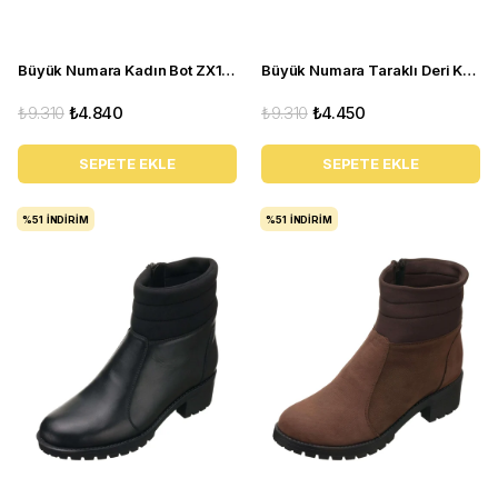
Büyük Numara Kadın Bot ZX1013 Siyah
Büyük Numara Taraklı Deri Kadın BOT YSM63 Kahve
₺9.310
₺4.840
₺9.310
₺4.450
SEPETE EKLE
SEPETE EKLE
%51
İNDIRIM
%51
İNDIRIM