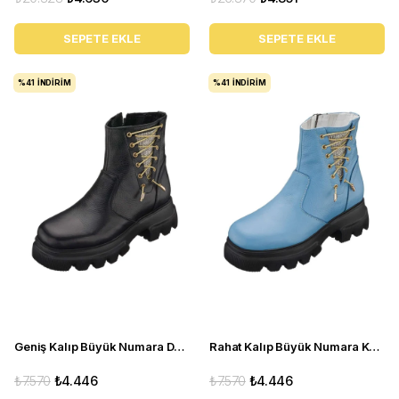
SEPETE EKLE
SEPETE EKLE
%41
İNDIRIM
%41
İNDIRIM
Geniş Kalıp Büyük Numara Deri Kadın BOT Gaye1003 Siyah
Rahat Kalıp Büyük Numara Kadın Bot Gaye1003 bebe mavi
₺7.570
₺4.446
₺7.570
₺4.446