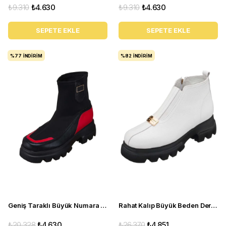
₺9.310
₺4.630
₺9.310
₺4.630
SEPETE EKLE
SEPETE EKLE
%77
İNDIRIM
%82
İNDIRIM
Geniş Taraklı Büyük Numara Kadın BOT Gaye0605 siyah
Rahat Kalıp Büyük Beden Deri Kadın Bot GS1313 Beyaz
₺20.328
₺4.630
₺26.370
₺4.851