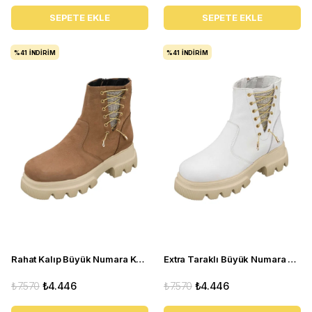
SEPETE EKLE
SEPETE EKLE
%41
İNDIRIM
%41
İNDIRIM
Rahat Kalıp Büyük Numara Kadın BOT Gaye1003 Kum
Extra Taraklı Büyük Numara Kadın BOT Gaye1003 Beyaz
₺7.570
₺4.446
₺7.570
₺4.446