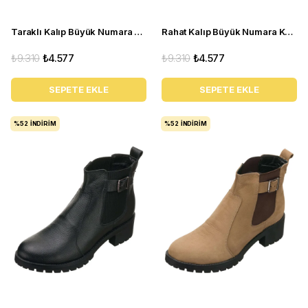
Taraklı Kalıp Büyük Numara Kadın BOT Ysm14 Siyah
Rahat Kalıp Büyük Numara Kadın BOT Ysm14 Kahve
₺9.310
₺4.577
₺9.310
₺4.577
SEPETE EKLE
SEPETE EKLE
%52
İNDIRIM
%52
İNDIRIM