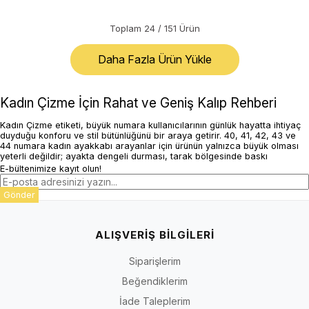
Toplam
24
/
151
Ürün
Daha Fazla Ürün Yükle
Kadın Çizme İçin Rahat ve Geniş Kalıp Rehberi
Kadın Çizme etiketi, büyük numara kullanıcılarının günlük hayatta ihtiyaç
duyduğu konforu ve stil bütünlüğünü bir araya getirir. 40, 41, 42, 43 ve
44 numara kadın ayakkabı arayanlar için ürünün yalnızca büyük olması
yeterli değildir; ayakta dengeli durması, tarak bölgesinde baskı
yapmaması ve gün içinde güven vermesi gerekir. Geniş koleksiyon yapısı
E-bültenimize kayıt olun!
sayesinde klasik, günlük, spor ve özel gün ihtiyaçlarına uygun çok sayıda
alternatif değerlendirilebilir.
Gönder
Rahat Geniş Kalıp ve Taraklı Yapı Avantajı
Rahat ve geniş kalıp yapısı, taraklı veya güçlü ayak formunda baskı
ALIŞVERİŞ BİLGİLERİ
hissini azaltmaya yardımcı olur. İriadam.com, büyük numara ayakkabıda
kalıp ölçüsünü yalnızca uzunluk olarak değil; tarak genişliği, parmak alanı
ve taban desteğiyle birlikte ele alır. El işçiliği dokunuşu, dikiş düzeninden
Siparişlerim
kalıp dengesine kadar üründe daha güven veren bir kullanım hissi
oluşturur. Bu yaklaşım, özellikle uzun süre ayakta kalan veya standart
Beğendiklerim
kalıplarda rahatsızlık yaşayan kullanıcılar için daha dengeli bir deneyim
İade Taleplerim
sunar.