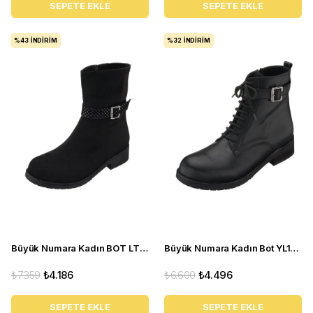
SEPETE EKLE
SEPETE EKLE
%43
İNDIRIM
%32
İNDIRIM
Büyük Numara Kadın BOT LTF78 Siyah Süet
Büyük Numara Kadın Bot YL1510 Siyah
₺7.359
₺4.186
₺6.600
₺4.496
SEPETE EKLE
SEPETE EKLE