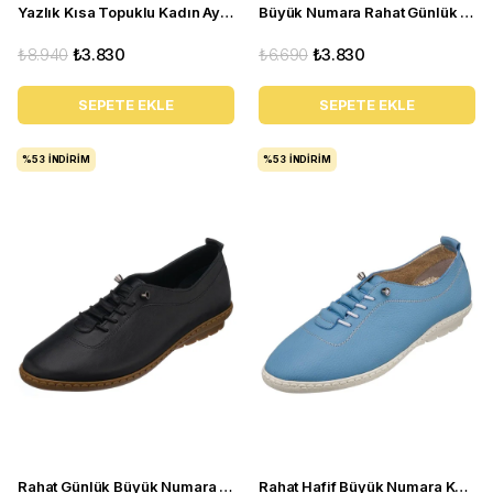
Yazlık Kısa Topuklu Kadın Ayakkabı LTF00141 Siyah
Büyük Numara Rahat Günlük Kadın Ayakkabı PR 5511 Kırmızı
₺8.940
₺3.830
₺6.690
₺3.830
SEPETE EKLE
SEPETE EKLE
%53
İNDIRIM
%53
İNDIRIM
Rahat Günlük Büyük Numara Kadın Ayakkabı PR 5511 Siyah
Rahat Hafif Büyük Numara Kadın Babet Ayakkabı Pr 5511 Mavi