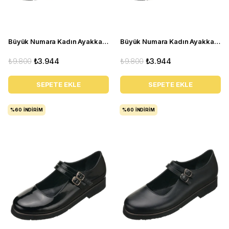
Büyük Numara Kadın Ayakkabı Babet MYG2002 siyah R
Büyük Numara Kadın Ayakkabı Babet MYG2002 siyah D
₺9.800
₺3.944
₺9.800
₺3.944
SEPETE EKLE
SEPETE EKLE
%60
İNDIRIM
%60
İNDIRIM