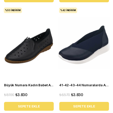
%53
İNDIRIM
%42
İNDIRIM
Büyük Numara Kadın Babet Ayakkabı PR 2211 Siyah
41-42-43-44 Numaralarda A1357 Lacivert Lastikli Ortopedik Rahat Taban Günlük Büyük Numara Kadın Ayakkabı
₺8.190
₺3.830
₺6.570
₺3.830
SEPETE EKLE
SEPETE EKLE