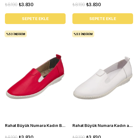
₺8.190
₺3.830
₺8.190
₺3.830
SEPETE EKLE
SEPETE EKLE
%53
İNDIRIM
%53
İNDIRIM
Rahat Büyük Numara Kadın Babet Ayakkabı PR 4411 Kırmızı
Rahat Büyük Numara Kadın ayakkabı Babet PR 4411 beyaz
₺8.190
₺3.830
₺8.190
₺3.830