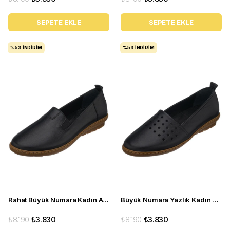
SEPETE EKLE
SEPETE EKLE
%53
İNDIRIM
%53
İNDIRIM
Rahat Büyük Numara Kadın Ayakkabı PR 4411 Siyah
Büyük Numara Yazlık Kadın Babet Ayakkabı PR 3311 Siyah
₺8.190
₺3.830
₺8.190
₺3.830