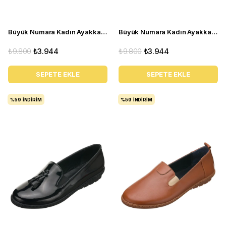
Büyük Numara Kadın Ayakkabı Babet MYG0403 siyah R
Büyük Numara Kadın Ayakkabı Babet MYG0403 siyah D
₺9.800
₺3.944
₺9.800
₺3.944
SEPETE EKLE
SEPETE EKLE
%59
İNDIRIM
%59
İNDIRIM