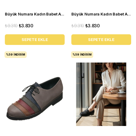
Büyük Numara Kadın Babet Ayakkabı R8210- Siyah Rugan
Büyük Numara Kadın Babet Ayakkabı PR4411 Taba
₺9.310
₺3.830
₺9.310
₺3.830
SEPETE EKLE
SEPETE EKLE
%59
İNDIRIM
%59
İNDIRIM