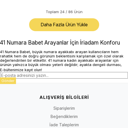
Toplam
24
/
86
Ürün
Daha Fazla Ürün Yükle
41 Numara Babet Arayanlar İçin İriadam Konforu
41 Numara Babet, büyük numara ayakkabı arayan kullanıcıların hem
rahatlık hem de doğru görünüm beklentisini karşılamak için özel olarak
değerlendirilen bir etikettir. 41 numara kadın ayakkabı arayanlar için
ürünün yalnızca büyük olması yeterli değildir; ayakta dengeli durması,
tarak bölgesinde baskı yapmaması ve gün içinde güven vermesi gerekir.
E-bültenimize kayıt olun!
1350’yi aşan renk ve model çeşitliliği, büyük numara ayakkabıda
seçenek darlığı yaşayan kullanıcılar için güçlü bir avantaj sağlar.
Gönder
Rahat Geniş Kalıp ve Taraklı Yapı Avantajı
Büyük numara kullanımında kalıbın dengeli olması önemlidir; bu nedenle
ALIŞVERİŞ BİLGİLERİ
geniş tarak alanı ve destekli taban hissi öne çıkar. İriadam.com, büyük
numara ayakkabıda kalıp ölçüsünü yalnızca uzunluk olarak değil; tarak
genişliği, parmak alanı ve taban desteğiyle birlikte ele alır. Zanaatkar
Siparişlerim
üretim anlayışı, özellikle büyük numarada hem formun korunmasına hem
de uzun süreli rahatlığa katkı sağlar. Bu yaklaşım, özellikle uzun süre
Beğendiklerim
ayakta kalan veya standart kalıplarda rahatsızlık yaşayan kullanıcılar için
İade Taleplerim
daha dengeli bir deneyim sunar.