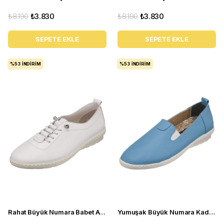
₺8.190
₺3.830
₺8.190
₺3.830
SEPETE EKLE
SEPETE EKLE
%53
İNDIRIM
%53
İNDIRIM
Rahat Büyük Numara Babet Ayakkabı Pr 5511 Beyaz
Yumuşak Büyük Numara Kadın Babet Ayakkabı PR 4411 mavi