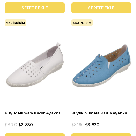
SEPETE EKLE
SEPETE EKLE
%53
İNDIRIM
%53
İNDIRIM
Büyük Numara Kadın Ayakkabı Babet PR 3311 beyaz
Büyük Numara Kadın Ayakkabı Babet PR 2211 mavi
₺8.190
₺3.830
₺8.190
₺3.830