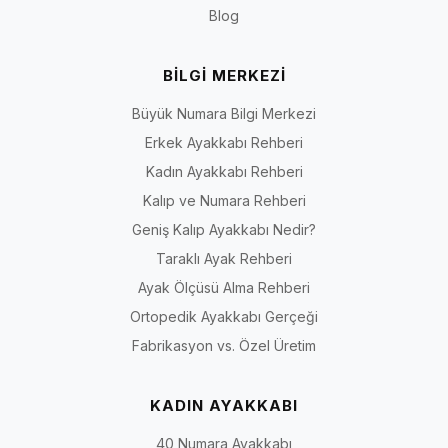
bulabilir; büyük numara ayakkabı seçimini daha güvenli hale
Blog
getirebilirsiniz.
Kadın Numara Seçeneklerini İncele
BİLGİ MERKEZİ
İlgili numara sayfalarına hızlıca ulaşmak için aşağıdaki bağlantıları
kullanabilirsiniz.
Büyük Numara Bilgi Merkezi
40 Numara Kadın Ayakkabı
Erkek Ayakkabı Rehberi
41 Numara Kadın Ayakkabı
Kadın Ayakkabı Rehberi
42 Numara Kadın Ayakkabı
Kalıp ve Numara Rehberi
43 Numara Kadın Ayakkabı
Geniş Kalıp Ayakkabı Nedir?
44 Numara Kadın Ayakkabı
Taraklı Ayak Rehberi
Ayak Ölçüsü Alma Rehberi
Ortopedik Ayakkabı Gerçeği
Fabrikasyon vs. Özel Üretim
KADIN AYAKKABI
40 Numara Ayakkabı