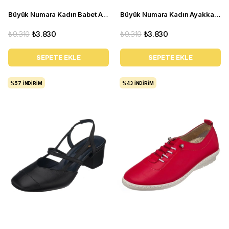
Büyük Numara Kadın Babet Ayakkabı R8086 Gri
Büyük Numara Kadın Ayakkabı R4014 Siyah
₺9.310
₺3.830
₺9.310
₺3.830
SEPETE EKLE
SEPETE EKLE
%57
İNDIRIM
%43
İNDIRIM