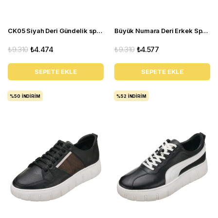
CK05 Siyah Deri Gündelik spor ayakkabı rahat geniş kalıp yeni sezon
Büyük Numara Deri Erkek Spor Ayakkabı - CK02 Siyah
₺9.310
₺4.474
₺9.310
₺4.577
SEPETE EKLE
SEPETE EKLE
%50
İNDIRIM
%52
İNDIRIM