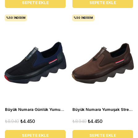
SEPETE EKLE
SEPETE EKLE
%50
İNDIRIM
%50
İNDIRIM
Büyük Numara Günlük Yumuşak Streç erkek Ayakkabı - ST1963 Lacivert
Büyük Numara Yumuşak Streçli Günlük Erkek Ayakkabı - ST1963 Kahverengi
₺8.940
₺4.450
₺8.940
₺4.450
SEPETE EKLE
SEPETE EKLE