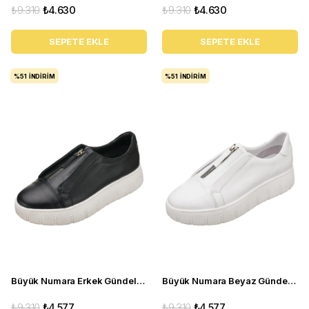
₺9.310
₺4.630
₺9.310
₺4.630
SEPETE EKLE
SEPETE EKLE
%51
İNDIRIM
%51
İNDIRIM
Büyük Numara Erkek Gündelik Spor Ayakkabı - CK01 Siyah
Büyük Numara Beyaz Gündelik Erkek Spor Ayakkabı - CK01 Beyaz
₺9.310
₺4.577
₺9.310
₺4.577