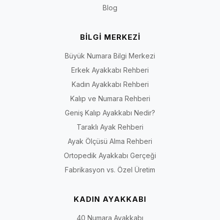
bir arada isteyen kullanıcılar için uygundur.
Blog
İriadam.com’da doğru numara, doğru kalıp ve doğru tarzı bir arada
bulabilir; büyük numara ayakkabı seçimini daha güvenli hale
getirebilirsiniz.
BİLGİ MERKEZİ
Erkek Numara Seçeneklerini İncele
Büyük Numara Bilgi Merkezi
İlgili numara sayfalarına hızlıca ulaşmak için aşağıdaki bağlantıları
Erkek Ayakkabı Rehberi
kullanabilirsiniz.
Kadın Ayakkabı Rehberi
45 Numara Erkek Ayakkabı
Kalıp ve Numara Rehberi
46 Numara Erkek Ayakkabı
47 Numara Erkek Ayakkabı
Geniş Kalıp Ayakkabı Nedir?
48 Numara Erkek Ayakkabı
Taraklı Ayak Rehberi
49 Numara Erkek Ayakkabı
Ayak Ölçüsü Alma Rehberi
50 Numara Erkek Ayakkabı
Ortopedik Ayakkabı Gerçeği
Fabrikasyon vs. Özel Üretim
KADIN AYAKKABI
40 Numara Ayakkabı