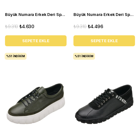
Büyük Numara Erkek Deri Spor Gündelik Ayakkabı - KZ4103 Siyah
Büyük Numara Erkek Deri Spor Gündelik Ayakkabı - KKPUM Siyah
₺9.310
₺4.630
₺9.310
₺4.496
SEPETE EKLE
SEPETE EKLE
%51
İNDIRIM
%51
İNDIRIM