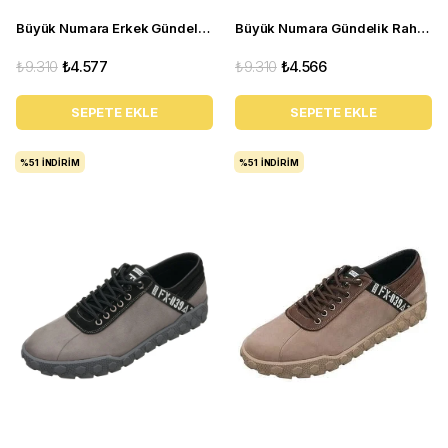
Büyük Numara Erkek Gündelik Spor Ayakkabı - CK03 Haki
Büyük Numara Gündelik Rahat Erkek Spor Ayakkabı - YMR141 Siyah
₺9.310
₺4.577
₺9.310
₺4.566
SEPETE EKLE
SEPETE EKLE
%51
İNDIRIM
%51
İNDIRIM