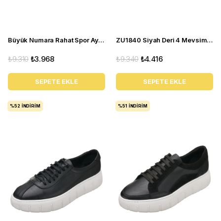
Büyük Numara Rahat Spor Ayakkabı - ZE-02 Gri Beyaz
ZU1840 Siyah Deri 4 Mevsim Büyük Numara Üst Kalite Erkek Ayakkabısı
₺9.310
₺3.968
₺9.340
₺4.416
SEPETE EKLE
SEPETE EKLE
%52
İNDIRIM
%51
İNDIRIM