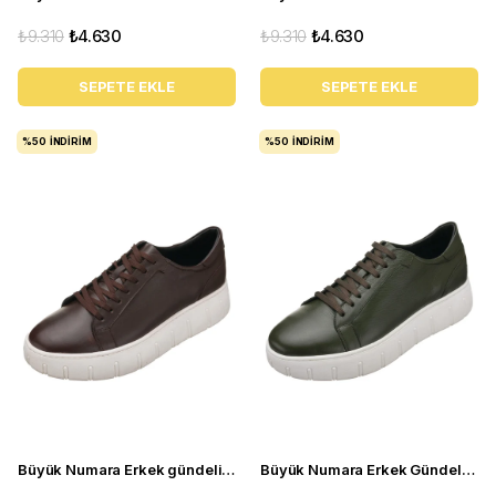
₺9.310
₺4.630
₺9.310
₺4.630
SEPETE EKLE
SEPETE EKLE
%50
İNDIRIM
%50
İNDIRIM
Büyük Numara Erkek gündelik spor Ayakkabı - CK141 Kahve
Büyük Numara Erkek Gündelik Deri Spor Ayakkabı - CK141 Haki