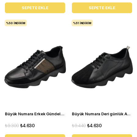
SEPETE EKLE
SEPETE EKLE
%50
İNDIRIM
%51
İNDIRIM
Büyük Numara Erkek Gündelik Deri Spor Ayakkabı - STKZ Siyah
Büyük Numara Deri günlük Ayakkabı - 19 MAYIS Siyah
₺9.300
₺4.630
₺9.440
₺4.630