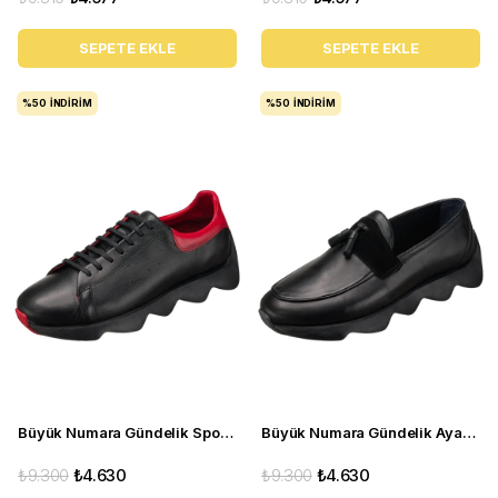
SEPETE EKLE
SEPETE EKLE
%50
İNDIRIM
%50
İNDIRIM
Büyük Numara Gündelik Spor Ayakkabı - STQUEEN Siyah Kırmızı
Büyük Numara Gündelik Ayakkabı - STP-01 Siyah
₺9.300
₺4.630
₺9.300
₺4.630