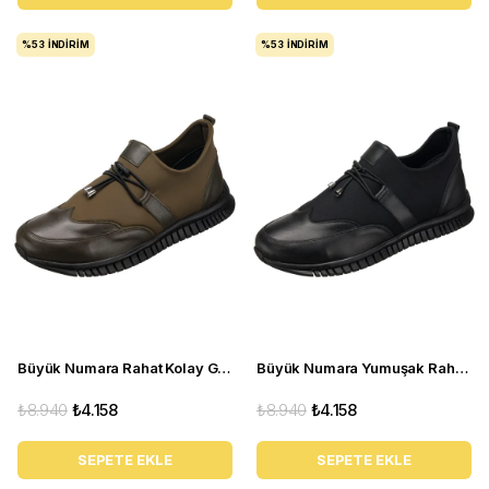
%53
İNDIRIM
%53
İNDIRIM
Büyük Numara Rahat Kolay Giyimli Streç Erkek Günlük Ayakkabı - 14 ŞUBAT Haki
Büyük Numara Yumuşak Rahat Günlük Ayakkabı - 14 ŞUBAT Siyah
₺8.940
₺4.158
₺8.940
₺4.158
SEPETE EKLE
SEPETE EKLE