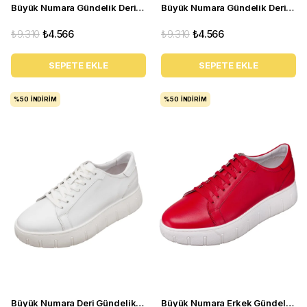
Büyük Numara Gündelik Deri Rahat Spor Ayakkabı - YMR141 Gri
Büyük Numara Gündelik Deri Spor Ayakkabı - YMR141 Antrasit
₺9.310
₺4.566
₺9.310
₺4.566
SEPETE EKLE
SEPETE EKLE
%50
İNDIRIM
%50
İNDIRIM
Büyük Numara Deri Gündelik Spor Ayakkabı - CK141 Beyaz
Büyük Numara Erkek Gündelik Spor Ayakkabı - CK141 Kırmızı