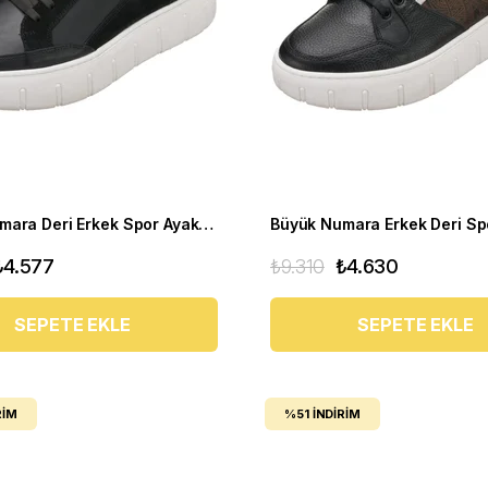
Büyük Numara Deri Erkek Spor Ayakkabı - CK02 Siyah
₺4.577
₺9.310
₺4.630
SEPETE EKLE
SEPETE EKLE
RIM
%51
İNDIRIM