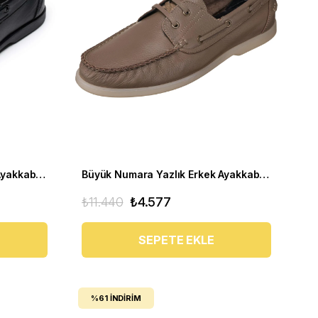
Büyük Numara Yazlık Erkek Ayakkabı - Utkan001 Siyah Deri
Büyük Numara Yazlık Erkek Ayakkabısı Utkan001 Vizon
₺11.440
₺4.577
SEPETE EKLE
%61
İNDIRIM