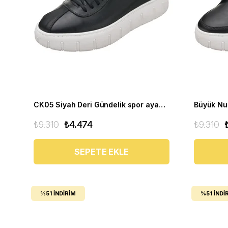
CK05 Siyah Deri Gündelik spor ayakkabı rahat geniş kalıp yeni sezon
₺9.310
₺4.474
₺9.310
SEPETE EKLE
%51
İNDIRIM
%51
İNDI