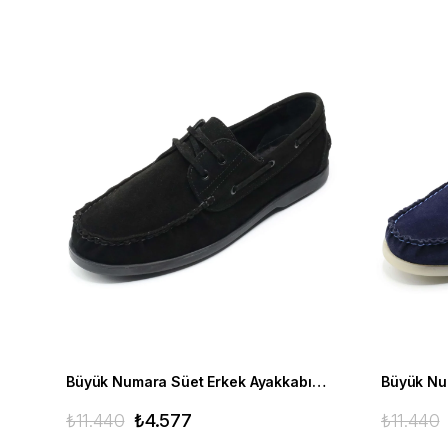
Büyük Numara Süet Erkek Ayakkabısı Utkan001 Siyah Süet
₺11.440
₺4.577
₺11.440