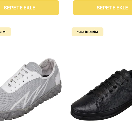
SEPETE EKLE
SEPETE EKLE
RIM
%53
İNDIRIM