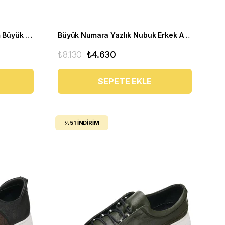
ZU1840 Siyah Deri 4 Mevsim Büyük Numara Üst Kalite Erkek Ayakkabısı
Büyük Numara Yazlık Nubuk Erkek Ayakkabısı - KRT103 Kum Nubuk
₺8.130
₺4.630
SEPETE EKLE
%51
İNDIRIM