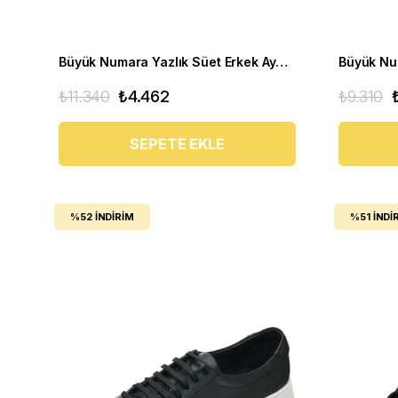
Büyük Numara Yazlık Süet Erkek Ayakkabısı - Utkan02 Kahve Süet
₺11.340
₺4.462
₺9.310
SEPETE EKLE
%52
İNDIRIM
%51
İNDI