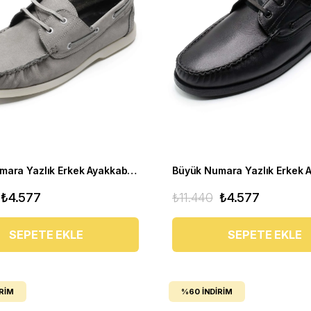
Büyük Numara Yazlık Erkek Ayakkabısı Utkan001 gri
₺4.577
₺11.440
₺4.577
SEPETE EKLE
SEPETE EKLE
IRIM
%60
İNDIRIM