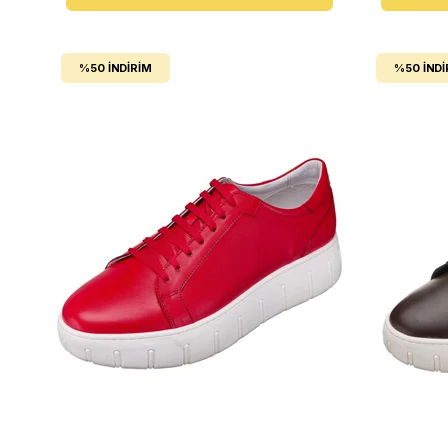
%50
İNDIRIM
%50
İNDI