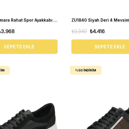
Büyük Numara Rahat Spor Ayakkabı - ZE-02 Gri Beyaz
₺3.968
₺9.340
₺4.416
SEPETE EKLE
SEPETE EKLE
RIM
%50
İNDIRIM