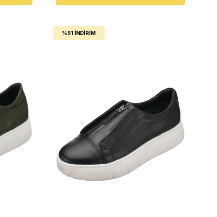
%51
İNDIRIM