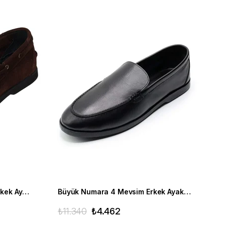
Büyük Numara Yazlık Süet Erkek Ayakkabısı - Utkan001 Kahve Süet
Büyük Numara 4 Mevsim Erkek Ayakkabısı - Utkan02 Siyah Deri
₺11.340
₺4.462