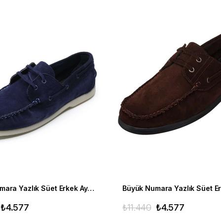
Büyük Numara Yazlık Süet Erkek Ayakkabısı -Utkan001 Lacivert Süet
₺4.577
₺11.440
₺4.577