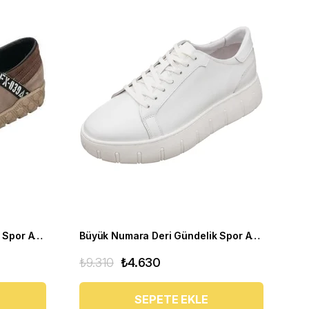
Büyük Numara Gündelik Deri Spor Ayakkabı - YMR141 Antrasit
Büyük Numara Deri Gündelik Spor Ayakkabı - CK141 Beyaz
₺9.310
₺4.630
SEPETE EKLE