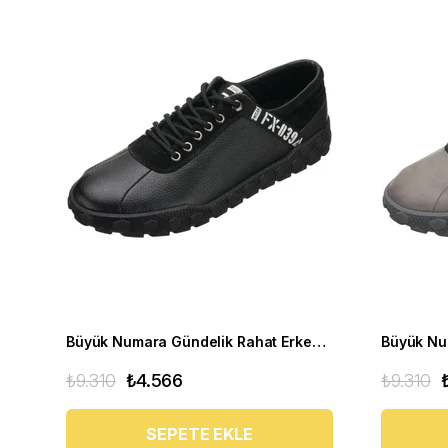
Büyük Numara Gündelik Rahat Erkek Spor Ayakkabı - YMR141 Siyah
₺9.310
₺4.566
₺9.310
SEPETE EKLE