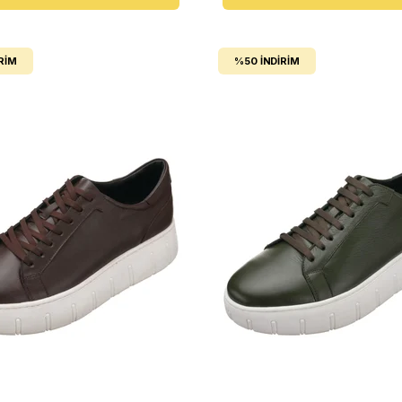
RIM
%50
İNDIRIM