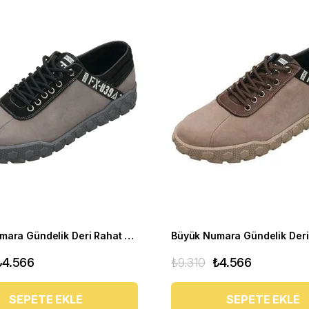
Büyük Numara Gündelik Deri Rahat Spor Ayakkabı - YMR141 Gri
₺4.566
₺9.310
₺4.566
SEPETE EKLE
SEPETE EKLE