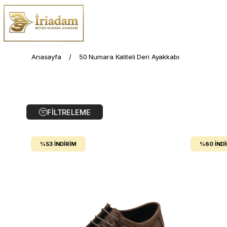
Anasayfa
50 Numara Kaliteli Deri Ayakkabı
FILTRELEME
%53
İNDIRIM
%60
İND