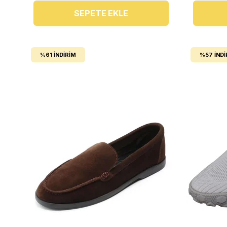
SEPETE EKLE
%61
İNDIRIM
%57
İNDI