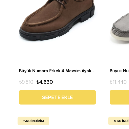
Büyük Numara Erkek 4 Mevsim Ayakkabı - PASA103 Kahve
₺9.810
₺4.630
₺11.440
SEPETE EKLE
%60
İNDIRIM
%60
İND