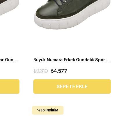
Büyük Numara Erkek Deri Spor Gündelik Ayakkabı - KZ4103 Siyah
Büyük Numara Erkek Gündelik Spor Ayakkabı - CK03 Haki
₺9.310
₺4.577
SEPETE EKLE
%50
İNDIRIM